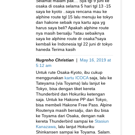
Selamat malam pak… Sya tgl 9 juni ke
osaka di osaka selama 5 hari tgl 13 -15
saya ke kyoto ..saya rencana mau ke
alphine route tgl 15 lalu menuju ke tokyo
dan hakone sebaik nya kartu apa yg
harus saya beli? Apakah alphine route
nya masih bersalju ?atau sebaiknya
saya ke alphine route dr osaka?saya
kembali ke Indonesia tgl 22 juni dr tokyo
haneda Terima kasih
Nugroho Christian
|
May 16, 2019 at
5:12 am
Untuk rute Osaka-Kyoto, ibu cukup
menggunakan
kartu ICOCA
saja, lalu ke
Tateyama (via Toyama) lalu lanjut ke
Tokyo, bisa dengan tiket kereta
Thunderbird dan Hokuriku ketengan
saja. Untuk ke Hakone PP dari Tokyo,
bisa membeli Hakone Free Pass. Alpine
Routenya masih bersalju, dan ibu bisa
ke Toyama dari Osaka, dengan naik
kereta Thunderbird sampai ke
Stasiun
Kanazawa
, lalu lanjut Hokuriku
Shinkansen sampai ke Toyama. Salam.