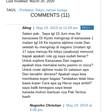
Last modified:
March 20, 2020
TAGS :
Prefektur Tokyo
,
taman bunga
COMMENTS (11)
Aling
|
May 19, 2019 at 12:59 pm
REPLY
↓
Salam pak.. Saya tgl 15 Juni mau Ke
kanazawa Dr Kyoto menginap di kanazawa 1
malam tgl 16 Ke toyama alphine route Dan
setelah itu menginap di nagano 1malam tgl
17 saya menuju Ke tokyo (asakusa) menurut
bapak apakah rute yg saya sudah benar?
Untuk explore Kanazawa Dan nagano
apakah bisa memakai kartu pasmo or icoca?
Untuk route alphine mulai Dr satasiun apa
Dan berakhir dimana? Apakah saya bisa
membawa koper bagasi ?andaikan tidak bisa
bawa koper Cara apa yg Harus saya ambil?
saya balik kenegara saya lewat
haneda.mohon bantuan nya Pak Terima
kasih
Nugroho Christian
|
May 19, 2019 at
5:08 pm