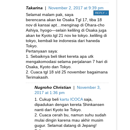
Takarina
|
November 2, 2017 at 9:39 pm
REPLY
↓
Selamat malam pak, saya
berencana akan ke Osaka Tgl 17, tiba 18
nov di kansai apt…menginap di Ohara-cho
Ashiya, hyogo—selain keliling di Osaka juga
akan ke Kyoto.tgl 21 nov ke tokyo..keliling di
tokyo, kembali ke indonesia dari haneda
Tokyo.
Pertanyaan saya:
1. Sebaiknya beli tiket kereta apa utk
mengakomodasi selama perjalanan 7 hari di
Osaka, Kyoto dan Tokyo.
2. Cuaca tgl 18 s/d 25 november bagaimana
Terimakasih.
Nugroho Christian
|
November 3,
2017 at 1:36 pm
1. Cukup beli
kartu ICOCA
saja,
dipadukan dengan kereta Shinkansen
nanti dari Kyoto ke Tokyo.
2. Cuaca cerah bu, namun suhu sudah
mulai dingin karena mau akhir musim
gugur. Selamat datang di Jepang!