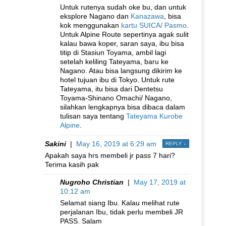
Untuk rutenya sudah oke bu, dan untuk
eksplore Nagano dan
Kanazawa
, bisa
kok menggunakan
kartu SUICA/ Pasmo
.
Untuk Alpine Route sepertinya agak sulit
kalau bawa koper, saran saya, ibu bisa
titip di Stasiun Toyama, ambil lagi
setelah keliling Tateyama, baru ke
Nagano. Atau bisa langsung dikirim ke
hotel tujuan ibu di Tokyo. Untuk rute
Tateyama, itu bisa dari Dentetsu
Toyama-Shinano Omachi/ Nagano,
silahkan lengkapnya bisa dibaca dalam
tulisan saya tentang
Tateyama Kurobe
Alpine
.
Sakini
|
May 16, 2019 at 6:29 am
REPLY
↓
Apakah saya hrs membeli jr pass 7 hari?
Terima kasih pak
Nugroho Christian
|
May 17, 2019 at
10:12 am
Selamat siang Ibu. Kalau melihat rute
perjalanan Ibu, tidak perlu membeli JR
PASS. Salam