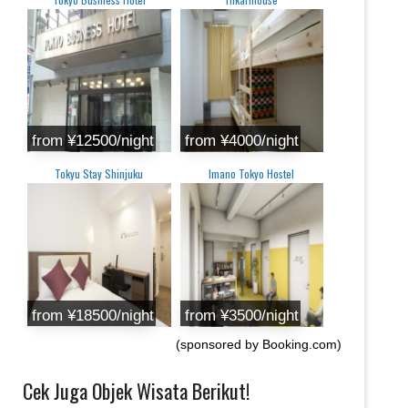
from ¥12500/night
from ¥4000/night
Tokyu Stay Shinjuku
Imano Tokyo Hostel
from ¥18500/night
from ¥3500/night
(sponsored by Booking.com)
Cek Juga Objek Wisata Berikut!