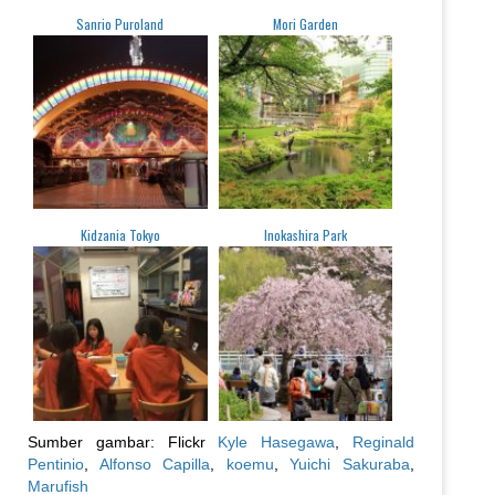
Sanrio Puroland
Mori Garden
Kidzania Tokyo
Inokashira Park
Sumber gambar: Flickr
Kyle Hasegawa
,
Reginald
Pentinio
,
Alfonso Capilla
,
koemu
,
Yuichi Sakuraba
,
Marufish