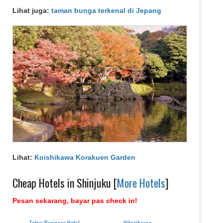
Lihat juga:
taman bunga terkenal di Jepang
Lihat:
Koishikawa Korakuen Garden
Cheap Hotels in Shinjuku [
More Hotels
]
Pesan sekarang, bayar pas check in!
Tokyo Business Hotel
Hikarihouse