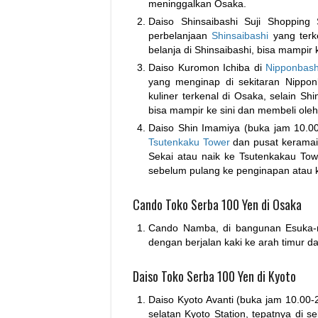
meninggalkan Osaka.
Daiso Shinsaibashi Suji Shopping 
perbelanjaan
Shinsaibashi
yang terk
belanja di Shinsaibashi, bisa mampir
Daiso Kuromon Ichiba di
Nipponbash
yang menginap di sekitaran Nippon
kuliner terkenal di Osaka, selain Sh
bisa mampir ke sini dan membeli oleh
Daiso Shin Imamiya (buka jam 10.00
Tsutenkaku Tower
dan pusat keramaia
Sekai atau naik ke Tsutenkakau To
sebelum pulang ke penginapan atau ke
Cando Toko Serba 100 Yen di Osaka
Cando Namba, di bangunan Esuka-ru
dengan berjalan kaki ke arah timur d
Daiso Toko Serba 100 Yen di Kyoto
Daiso Kyoto Avanti (buka jam 10.00-2
selatan Kyoto Station, tepatnya di 