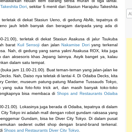
enawarkan ribuan item barang serba murah di tiga lantai.
h
Takeshita Dori
, sekitar 5 menit dari Stasiun Harajuku Takeshita
terletak di dekat Stasiun Ueno, di gedung AbAb, tepatnya di
 Ueno jauh lebih banyak dan beragam daripada yang ada di
21.00), terletak di dekat Stasiun Asakusa di jalur Tsukuba
lah barat
Kuil Sensoji
dan jalan
Nakamise Dori
yang terkenal
sa. Nah, di gedung yang sama yakni Asakusa ROX, kita juga
dan aksesoris khas Jepang lainnya. Asyik banget ya, kalau
nkan dalam satu tempat.
(buka jam 11.00-21.00). Buat teman-teman yang jalan-jalan ke
cks. Nah, Daiso nya teletak di lantai 4. Di Odaiba Decks, kita
very Center, museum patung-patung Madame Tussauds Tokyo,
yang suka foto-foto trick art, dan masih banyak toko-toko
i lengkapnya bisa membaca di
Shops and Restaurants Odaiba
00-21.00). Lokasinya juga berada di Odaiba, tepatnya di dalam
ver City Tokyo ini adalah mall dengan robot gundam raksasa yang
 penggemar Gundam, bisa ke Diver City Tokyo. Di dalam pusat
enemukan sederet outlet shop dengan brand-brand terkenal.
di
Shops and Restaurants Diver City Tokyo
.