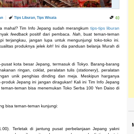
40
an
Tips Liburan
,
Tips Wisata
nya mahal? Tim Info Jepang sudah merangkum
tips-tips liburan
anyak
feedback
positif dari pembaca.
Nah
, buat teman-teman
i terjangkau, jangan lupa untuk mengunjungi toko-toko ini.
ualitas produknya jelek
loh
! Ini dia panduan belanja Murah di
at-pusat kota besar Jepang, termasuk di Tokyo. Barang-barang
 makanan ringan, coklat, peralatan tulis (
stationery
), peralatan
jangan unik penghias dinding dan meja. Meskipun harganya
produk Jepang ini jangan diragukan! Kali ini Tim Info Jepang
a teman-teman bisa menemukan Toko Serba 100 Yen Daiso di
ang bisa teman-teman kunjungi:
.00). Terletak di jantung pusat perbelanjaan Jepang yakni