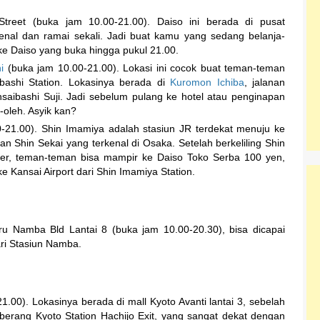
Street (buka jam 10.00-21.00). Daiso ini berada di pusat
enal dan ramai sekali. Jadi buat kamu yang sedang belanja-
 ke Daiso yang buka hingga pukul 21.00.
i
(buka jam 10.00-21.00). Lokasi ini cocok buat teman-teman
bashi Station. Lokasinya berada di
Kuromon Ichiba
, jalanan
insaibashi Suji. Jadi sebelum pulang ke hotel atau penginapan
-oleh. Asyik kan?
-21.00). Shin Imamiya adalah stasiun JR terdekat menuju ke
n Shin Sekai yang terkenal di Osaka. Setelah berkeliling Shin
wer, teman-teman bisa mampir ke Daiso Toko Serba 100 yen,
 Kansai Airport dari Shin Imamiya Station.
 Namba Bld Lantai 8 (buka jam 10.00-20.30), bisa dicapai
ari Stasiun Namba.
1.00). Lokasinya berada di mall Kyoto Avanti lantai 3, sebelah
seberang Kyoto Station Hachijo Exit, yang sangat dekat dengan