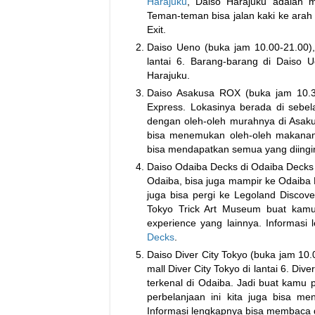
Harajuku
, Daiso Harajuku adalah m
Teman-teman bisa jalan kaki ke ara
Exit.
Daiso Ueno (buka jam 10.00-21.00), 
lantai 6. Barang-barang di Daiso
Harajuku.
Daiso Asakusa ROX (buka jam 10.30-
Express. Lokasinya berada di sebe
dengan oleh-oleh murahnya di Asaku
bisa menemukan oleh-oleh makanan 
bisa mendapatkan semua yang diingi
Daiso Odaiba Decks di Odaiba Decks 
Odaiba, bisa juga mampir ke Odaiba De
juga bisa pergi ke Legoland Disco
Tokyo Trick Art Museum buat kamu 
experience yang lainnya. Informas
Decks
.
Daiso Diver City Tokyo (buka jam 10.
mall Diver City Tokyo di lantai 6. Di
terkenal di Odaiba. Jadi buat kamu
perbelanjaan ini kita juga bisa m
Informasi lengkapnya bisa membaca 