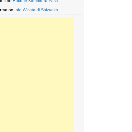
deti
on
Hakone Kamakura Pass
Irma
on
Info Wisata di Shizuoka