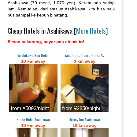
Asahikawa (70 menit, 1.070 yen). Kereta ada setiap
jam. Kemudian, dari stasiun Asahikawa, kita bisa naik
bus sampai ke kebun binatang.
Cheap Hotels in Asahikawa [
More Hotels
]
Pesan sekarang, bayar pas check in!
Asahikawa Sun Hotel
Yado Retro House Ginza As
10 km away
9 km away
from ¥5093/night
from ¥2850/night
Smile Hotel Asahikawa
Dormy Inn Asahikawa
10 km away
10 km away