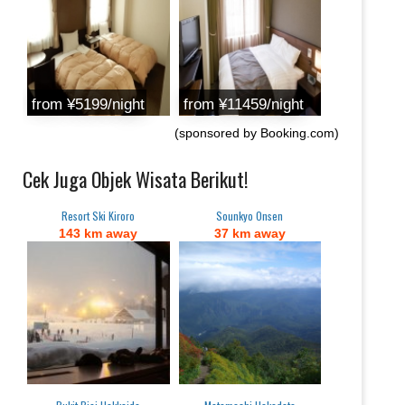
from ¥5199/night
from ¥11459/night
(sponsored by Booking.com)
Cek Juga Objek Wisata Berikut!
Resort Ski Kiroro
Sounkyo Onsen
143 km away
37 km away