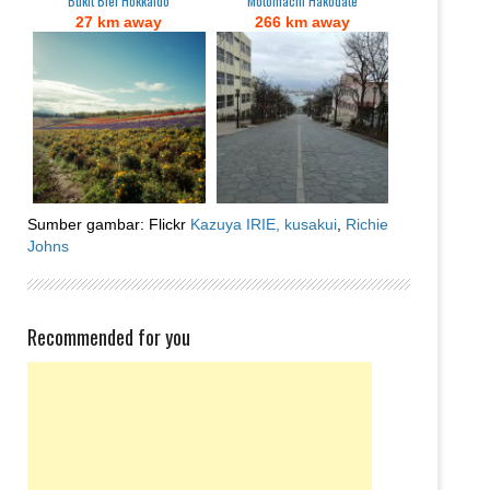
Bukit Biei Hokkaido
Motomachi Hakodate
27 km away
266 km away
Sumber gambar: Flickr
Kazuya IRIE,
kusakui
,
Richie
Johns
Recommended for you