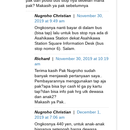
pak dan posisi bus stop nya sebelah mana
pak? Makasih ya pak sebelumnya
Nugroho Christian
|
November 30,
2019 at 9:49 am
Ongkosnya nanti bayar di dalam bus
(bisa tap) lalu untuk bus stop nya ada di
Asahikawa Station dekat Asahikawa
Station Square Information Desk (bus
stop nomor 6). Salam.
Richard
|
November 30, 2019 at 10:19
am
Terima kasih Pak Nugroho sudah
banyak menjawab pertanyaan saya..
Pembayarannya menggunakan tap aja
pak?apa bisa byr cash kl ga py kartu
tap?dan bisa info pak hrg utk dewasa
dan anak2?
Makasih ya Pak..
Nugroho Christian
|
December 1,
2019 at 7:06 am
Ongkosnya 440 yen, untuk anak-anak
biasanya setengah harga dewasa.