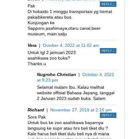
REPLY
↓
Pak
Di hokaido 1 minggu transportasi yg hemat
pakaibkereta atau bus.
Kunjungan ke
Sapporo,asahimaya,otaru canal,beer
museum, main salju
Vera
|
October 4, 2022 at 11:02 am
REPLY
↓
Untuk tgl 2 jamuari 2023
asahikawa zoo buka?
Thanks u
Nugroho Christian
|
October 4, 2022
at 9:23 pm
Selamat malam Ibu. Kalau melihat
website offisial Bahasa Jepang, tanggal
2 Januari 2023 sudah buka. Salam
Richard
|
November 27, 2019 at 2:16 pm
REPLY
↓
Sore Pak
Untuk bus ke zoo asahikawa bayarnya
langsung ke supir atau hrs beli tiket dlu ?
Kalo harus beli tiket dulu beli nya di mana