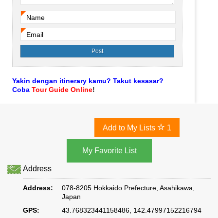
Name
*
Email
*
Yakin dengan itinerary kamu? Takut kesasar?
Coba
Tour Guide Online
!
Add to My Lists
1
Address
Address:
078-8205 Hokkaido Prefecture, Asahikawa,
Japan
GPS:
43.768323441158486, 142.47997152216794