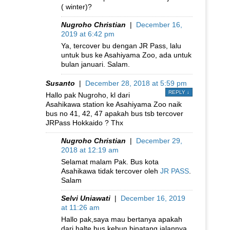
( winter)?
Nugroho Christian
|
December 16,
2019 at 6:42 pm
Ya, tercover bu dengan JR Pass, lalu
untuk bus ke Asahiyama Zoo, ada untuk
bulan januari. Salam.
Susanto
|
December 28, 2018 at 5:59 pm
REPLY
↓
Hallo pak Nugroho, kl dari
Asahikawa station ke Asahiyama Zoo naik
bus no 41, 42, 47 apakah bus tsb tercover
JRPass Hokkaido ? Thx
Nugroho Christian
|
December 29,
2018 at 12:19 am
Selamat malam Pak. Bus kota
Asahikawa tidak tercover oleh
JR PASS
.
Salam
Selvi Uniawati
|
December 16, 2019
at 11:26 am
Hallo pak,saya mau bertanya apakah
dari halte bus kebun binatang jalannya