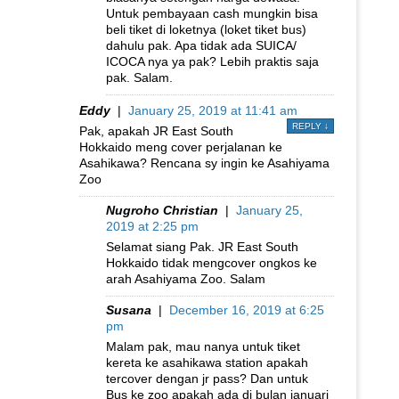
Untuk pembayaan cash mungkin bisa
beli tiket di loketnya (loket tiket bus)
dahulu pak. Apa tidak ada SUICA/
ICOCA nya ya pak? Lebih praktis saja
pak. Salam.
Eddy
|
January 25, 2019 at 11:41 am
REPLY
↓
Pak, apakah JR East South
Hokkaido meng cover perjalanan ke
Asahikawa? Rencana sy ingin ke Asahiyama
Zoo
Nugroho Christian
|
January 25,
2019 at 2:25 pm
Selamat siang Pak. JR East South
Hokkaido tidak mengcover ongkos ke
arah Asahiyama Zoo. Salam
Susana
|
December 16, 2019 at 6:25
pm
Malam pak, mau nanya untuk tiket
kereta ke asahikawa station apakah
tercover dengan jr pass? Dan untuk
Bus ke zoo apakah ada di bulan januari