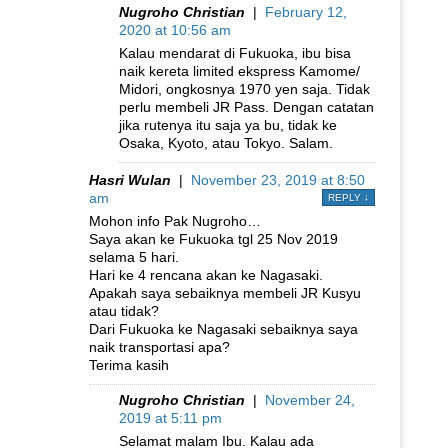
Nugroho Christian
|
February 12,
2020 at 10:56 am
Kalau mendarat di Fukuoka, ibu bisa
naik kereta limited ekspress Kamome/
Midori, ongkosnya 1970 yen saja. Tidak
perlu membeli JR Pass. Dengan catatan
jika rutenya itu saja ya bu, tidak ke
Osaka, Kyoto, atau Tokyo. Salam.
Hasri Wulan
|
November 23, 2019 at 8:50
am
REPLY
↓
Mohon info Pak Nugroho…
Saya akan ke Fukuoka tgl 25 Nov 2019
selama 5 hari.
Hari ke 4 rencana akan ke Nagasaki.
Apakah saya sebaiknya membeli JR Kusyu
atau tidak?
Dari Fukuoka ke Nagasaki sebaiknya saya
naik transportasi apa?
Terima kasih
Nugroho Christian
|
November 24,
2019 at 5:11 pm
Selamat malam Ibu. Kalau ada