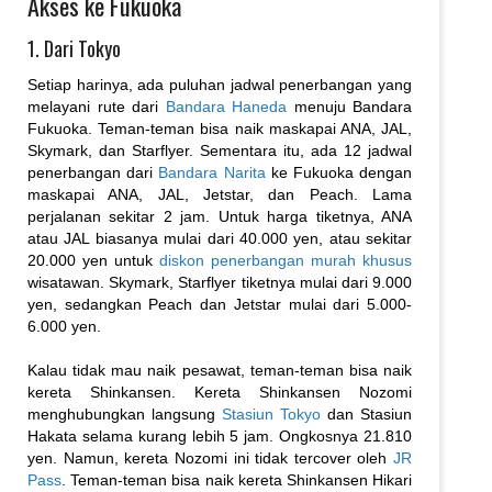
Akses ke Fukuoka
1. Dari Tokyo
Setiap harinya, ada puluhan jadwal penerbangan yang
melayani rute dari
Bandara Haneda
menuju Bandara
Fukuoka. Teman-teman bisa naik maskapai ANA, JAL,
Skymark, dan Starflyer. Sementara itu, ada 12 jadwal
penerbangan dari
Bandara Narita
ke Fukuoka dengan
maskapai ANA, JAL, Jetstar, dan Peach. Lama
perjalanan sekitar 2 jam. Untuk harga tiketnya, ANA
atau JAL biasanya mulai dari 40.000 yen, atau sekitar
20.000 yen untuk
diskon penerbangan murah khusus
wisatawan. Skymark, Starflyer tiketnya mulai dari 9.000
yen, sedangkan Peach dan Jetstar mulai dari 5.000-
6.000 yen.
Kalau tidak mau naik pesawat, teman-teman bisa naik
kereta Shinkansen. Kereta Shinkansen Nozomi
menghubungkan langsung
Stasiun Tokyo
dan Stasiun
Hakata selama kurang lebih 5 jam. Ongkosnya 21.810
yen. Namun, kereta Nozomi ini tidak tercover oleh
JR
Pass
. Teman-teman bisa naik kereta Shinkansen Hikari