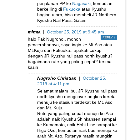
perjalanan PP ke
Nagasaki
, kemudian
berkeliling di
Fukuoka
atau Kyushu
bagian utara, bisa membeli JR Northern
Kyushu Rail Pass. Salam
mirma
|
October 25, 2019 at 9:45 am
REPLY
↓
halo Pak Nugroho.. mohon
pencerahannya, saya ingin ke Mt.Aso atau
Mt.Kuju dari Fukuoka.. apakah cukup
dengan JR Kyushu rail pass north kyushu?
bagaimana rute yang paling cepat? terima
kasih
Nugroho Christian
|
October 25,
2019 at 4:11 pm
Selamat malam Ibu. JR Kyushu rail pass
north kyushu mengcover ongkos kereta
menuju ke stasiun terdekat ke Mt. Aso
dan Mt. Kuju.
Rute yang paling cepat menuju ke Aso
adalah naik Kyushu Shinkansen sampai
ke Kumamoto, naik Hohi Line sampai ke
Higo Ozu, kemudian naik bus menuju ke
arah Mt. Aso. Rutenya masih mungkin