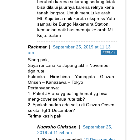
berubah karena sekarang sedang tidak
bisa dilalui jalurnya karena relnya kena
tanah longsor. Untuk menuju ke arah
Mt. Kuju bisa naik kereta ekspress Yufu
sampai ke Bungo Nakamura Station,
kemudian naik bus menuju ke arah Mt.
Kuju. Salam
Rachmat
|
September 25, 2019 at 11:13
am
REPLY
↓
Siang pak,
Saya rencana ke Jepang akhir November
dgn rute:
Fukuoka – Hiroshima – Yamagata – Ginzan
Onsen – Kanazawa – Tokyo
Pertanyaannya:
1. Paket JR apa yg paling hemat yg bisa
meng-cover semua rute tsb?
2. Apakah sudah ada salju di Ginzan Onsen
sekitar tgl 1 December?
Terima kasih pak
Nugroho Christian
|
September 25,
2019 at 11:54 am
1. Bapak bisa membeli
JR Pass reguler