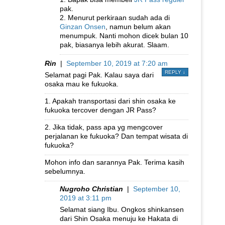
pak.
2. Menurut perkiraan sudah ada di
Ginzan Onsen
, namun belum akan
menumpuk. Nanti mohon dicek bulan 10
pak, biasanya lebih akurat. Slaam.
Rin
|
September 10, 2019 at 7:20 am
REPLY
↓
Selamat pagi Pak. Kalau saya dari
osaka mau ke fukuoka.
1. Apakah transportasi dari shin osaka ke
fukuoka tercover dengan JR Pass?
2. Jika tidak, pass apa yg mengcover
perjalanan ke fukuoka? Dan tempat wisata di
fukuoka?
Mohon info dan sarannya Pak. Terima kasih
sebelumnya.
Nugroho Christian
|
September 10,
2019 at 3:11 pm
Selamat siang Ibu. Ongkos shinkansen
dari Shin Osaka menuju ke Hakata di