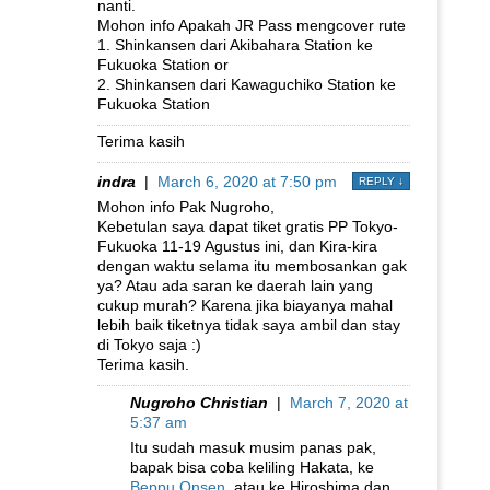
nanti.
Mohon info Apakah JR Pass mengcover rute
1. Shinkansen dari Akibahara Station ke
Fukuoka Station or
2. Shinkansen dari Kawaguchiko Station ke
Fukuoka Station
Terima kasih
indra
|
March 6, 2020 at 7:50 pm
REPLY
↓
Mohon info Pak Nugroho,
Kebetulan saya dapat tiket gratis PP Tokyo-
Fukuoka 11-19 Agustus ini, dan Kira-kira
dengan waktu selama itu membosankan gak
ya? Atau ada saran ke daerah lain yang
cukup murah? Karena jika biayanya mahal
lebih baik tiketnya tidak saya ambil dan stay
di Tokyo saja :)
Terima kasih.
Nugroho Christian
|
March 7, 2020 at
5:37 am
Itu sudah masuk musim panas pak,
bapak bisa coba keliling Hakata, ke
Beppu Onsen
, atau ke Hiroshima dan