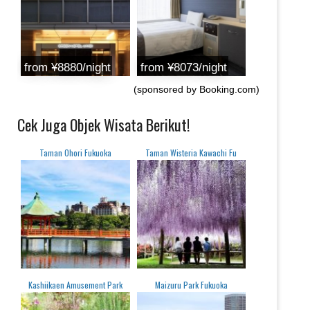
from ‎¥8880/night
from ‎¥8073/night
(sponsored by Booking.com)
Cek Juga Objek Wisata Berikut!
Taman Ohori Fukuoka
Taman Wisteria Kawachi Fu
Kashiikaen Amusement Park
Maizuru Park Fukuoka