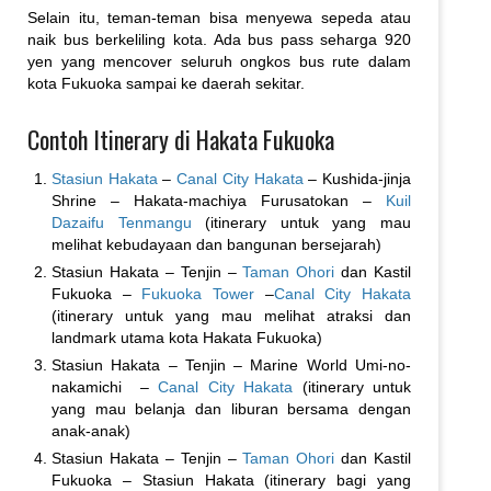
Selain itu, teman-teman bisa menyewa sepeda atau
naik bus berkeliling kota. Ada bus pass seharga 920
yen yang mencover seluruh ongkos bus rute dalam
kota Fukuoka sampai ke daerah sekitar.
Contoh Itinerary di Hakata Fukuoka
Stasiun Hakata
–
Canal City Hakata
– Kushida-jinja
Shrine – Hakata-machiya Furusatokan –
Kuil
Dazaifu Tenmangu
(itinerary untuk yang mau
melihat kebudayaan dan bangunan bersejarah)
Stasiun Hakata – Tenjin –
Taman Ohori
dan Kastil
Fukuoka –
Fukuoka Tower
–
Canal City Hakata
(itinerary untuk yang mau melihat atraksi dan
landmark utama kota Hakata Fukuoka)
Stasiun Hakata – Tenjin – Marine World Umi-no-
nakamichi
–
Canal City Hakata
(itinerary untuk
yang mau belanja dan liburan bersama dengan
anak-anak)
Stasiun Hakata – Tenjin –
Taman Ohori
dan Kastil
Fukuoka – Stasiun Hakata (itinerary bagi yang