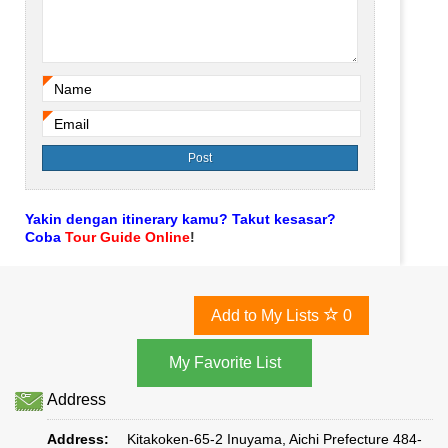
Name
*
Email
*
Yakin dengan itinerary kamu? Takut kesasar?
Coba
Tour Guide Online
!
Add to My Lists
0
Address
Address:
Kitakoken-65-2 Inuyama, Aichi Prefecture 484-