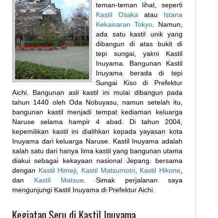
teman-teman lihat, seperti
Kastil Osaka
atau
Istana
Kekaisaran Tokyo
. Namun,
ada satu kastil unik yang
dibangun di atas bukit di
tepi sungai, yakni Kastil
Inuyama. Bangunan Kastil
Inuyama berada di tepi
Sungai Kiso di Prefektur
Aichi. Bangunan asli kastil ini mulai dibangun pada
tahun 1440 oleh Oda Nobuyasu, namun setelah itu,
bangunan kastil menjadi tempat kediaman keluarga
Naruse selama hampir 4 abad. Di tahun 2004,
kepemilikan kastil ini dialihkan kepada yayasan kota
Inuyama dari keluarga Naruse. Kastil Inuyama adalah
salah satu dari hanya lima kastil yang bangunan utama
diakui sebagai kekayaan nasional Jepang. bersama
dengan
Kastil Himeji
,
Kastil Matsumoto
,
Kastil Hikone
,
dan
Kastil Matsue
. Simak perjalanan saya
mengunjungi Kastil Inuyama di Prefektur Aichi.
Kegiatan Seru di Kastil Inuyama