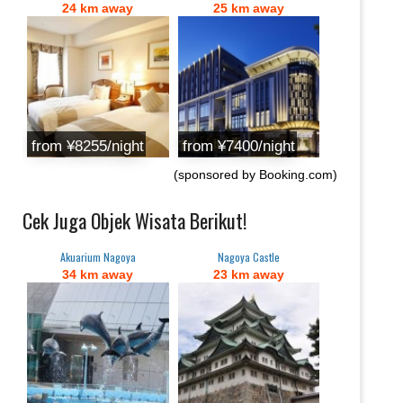
24 km away
25 km away
from ¥8255/night
from ¥7400/night
(sponsored by Booking.com)
Cek Juga Objek Wisata Berikut!
Akuarium Nagoya
Nagoya Castle
34 km away
23 km away