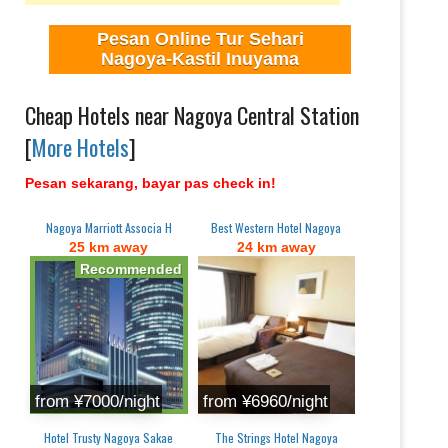
Pesan Online Tur Sehari
Nagoya-Kastil Inuyama
Cheap Hotels near Nagoya Central Station
[
More Hotels
]
Pesan sekarang, bayar pas check in!
Nagoya Marriott Associa H
Best Western Hotel Nagoya
25 km away
24 km away
from ¥7000/night
from ¥6960/night
Hotel Trusty Nagoya Sakae
The Strings Hotel Nagoya