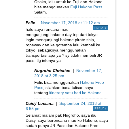
Osaka, lalu untuk ke Fuji dan Hakone
bisa menggunakan
Fuji Hakone Pass
.
Salam.
Felix
|
November 17, 2018 at 11:12 am
REPLY
↓
halo saya rencana mau
mengunjungi hakone day trip dari tokyo
ingin mengunjungi hakone pirate ship,
ropeway dan ke gotemba lalu kembali ke
tokyo. sebagiknya menggunakan
transportasi apa ya ? sy tidak membeli JR
pass. tlg infonya ya
Nugroho Christian
|
November 17,
2018 at 3:25 pm
Felix bisa menggunakan
Hakone Free
Pass
, silahkan baca tulisan saya
tentang
itinerary satu hari ke Hakone
.
Daisy Luciana
|
September 24, 2018 at
6:55 pm
REPLY
↓
Selamat malam pak Nugroho, saya ibu
Daisy, saya berencana mau ke Hakone, saya
sudah punya JR Pass dan Hakone Free