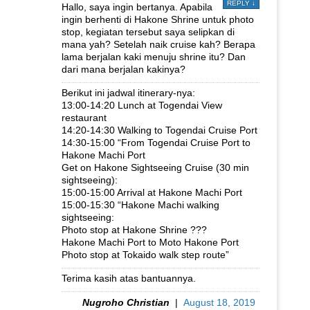
REPLY
↓
Hallo, saya ingin bertanya. Apabila
ingin berhenti di Hakone Shrine untuk photo
stop, kegiatan tersebut saya selipkan di
mana yah? Setelah naik cruise kah? Berapa
lama berjalan kaki menuju shrine itu? Dan
dari mana berjalan kakinya?
Berikut ini jadwal itinerary-nya:
13:00-14:20 Lunch at Togendai View
restaurant
14:20-14:30 Walking to Togendai Cruise Port
14:30-15:00 “From Togendai Cruise Port to
Hakone Machi Port
Get on Hakone Sightseeing Cruise (30 min
sightseeing):
15:00-15:00 Arrival at Hakone Machi Port
15:00-15:30 “Hakone Machi walking
sightseeing:
Photo stop at Hakone Shrine ???
Hakone Machi Port to Moto Hakone Port
Photo stop at Tokaido walk step route”
Terima kasih atas bantuannya.
Nugroho Christian
|
August 18, 2019