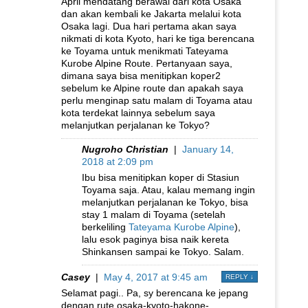
April mendatang berawal dari kota Osaka
dan akan kembali ke Jakarta melalui kota
Osaka lagi. Dua hari pertama akan saya
nikmati di kota Kyoto, hari ke tiga berencana
ke Toyama untuk menikmati Tateyama
Kurobe Alpine Route. Pertanyaan saya,
dimana saya bisa menitipkan koper2
sebelum ke Alpine route dan apakah saya
perlu menginap satu malam di Toyama atau
kota terdekat lainnya sebelum saya
melanjutkan perjalanan ke Tokyo?
Nugroho Christian
|
January 14,
2018 at 2:09 pm
Ibu bisa menitipkan koper di Stasiun
Toyama saja. Atau, kalau memang ingin
melanjutkan perjalanan ke Tokyo, bisa
stay 1 malam di Toyama (setelah
berkeliling
Tateyama Kurobe Alpine
),
lalu esok paginya bisa naik kereta
Shinkansen sampai ke Tokyo. Salam.
Casey
|
May 4, 2017 at 9:45 am
REPLY
↓
Selamat pagi.. Pa, sy berencana ke jepang
dengan rute osaka-kyoto-hakone-