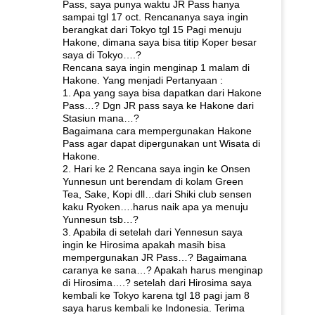
Pass, saya punya waktu JR Pass hanya
sampai tgl 17 oct. Rencananya saya ingin
berangkat dari Tokyo tgl 15 Pagi menuju
Hakone, dimana saya bisa titip Koper besar
saya di Tokyo….?
Rencana saya ingin menginap 1 malam di
Hakone. Yang menjadi Pertanyaan :
1. Apa yang saya bisa dapatkan dari Hakone
Pass…? Dgn JR pass saya ke Hakone dari
Stasiun mana…?
Bagaimana cara mempergunakan Hakone
Pass agar dapat dipergunakan unt Wisata di
Hakone.
2. Hari ke 2 Rencana saya ingin ke Onsen
Yunnesun unt berendam di kolam Green
Tea, Sake, Kopi dll…dari Shiki club sensen
kaku Ryoken….harus naik apa ya menuju
Yunnesun tsb…?
3. Apabila di setelah dari Yennesun saya
ingin ke Hirosima apakah masih bisa
mempergunakan JR Pass…? Bagaimana
caranya ke sana…? Apakah harus menginap
di Hirosima….? setelah dari Hirosima saya
kembali ke Tokyo karena tgl 18 pagi jam 8
saya harus kembali ke Indonesia. Terima