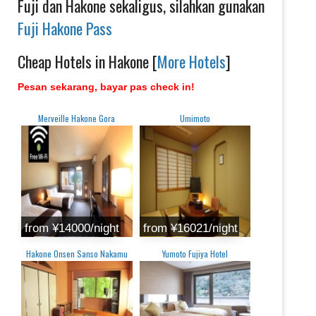
Fuji dan Hakone sekaligus, silahkan gunakan
Fuji Hakone Pass
Cheap Hotels in Hakone [
More Hotels
]
Pesan sekarang, bayar pas check in!
Merveille Hakone Gora
Umimoto
from ¥14000/night
from ¥16021/night
Hakone Onsen Sanso Nakamu
Yumoto Fujiya Hotel