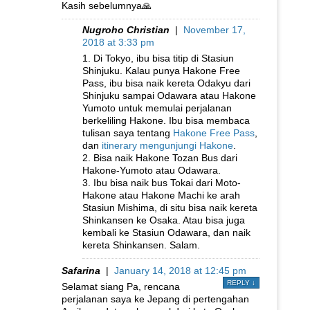
Kasih sebelumnya🙏
Nugroho Christian
|
November 17,
2018 at 3:33 pm
1. Di Tokyo, ibu bisa titip di Stasiun
Shinjuku. Kalau punya Hakone Free
Pass, ibu bisa naik kereta Odakyu dari
Shinjuku sampai Odawara atau Hakone
Yumoto untuk memulai perjalanan
berkeliling Hakone. Ibu bisa membaca
tulisan saya tentang
Hakone Free Pass
,
dan
itinerary mengunjungi Hakone
.
2. Bisa naik Hakone Tozan Bus dari
Hakone-Yumoto atau Odawara.
3. Ibu bisa naik bus Tokai dari Moto-
Hakone atau Hakone Machi ke arah
Stasiun Mishima, di situ bisa naik kereta
Shinkansen ke Osaka. Atau bisa juga
kembali ke Stasiun Odawara, dan naik
kereta Shinkansen. Salam.
Safarina
|
January 14, 2018 at 12:45 pm
REPLY
↓
Selamat siang Pa, rencana
perjalanan saya ke Jepang di pertengahan