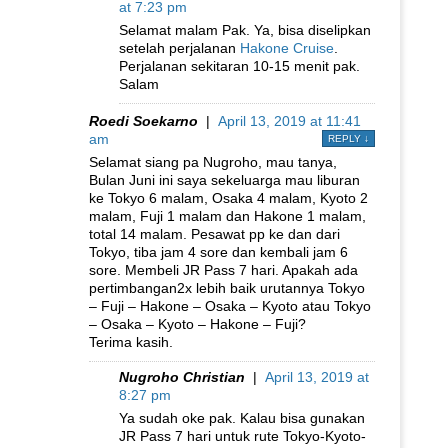
at 7:23 pm
Selamat malam Pak. Ya, bisa diselipkan
setelah perjalanan
Hakone Cruise
.
Perjalanan sekitaran 10-15 menit pak.
Salam
Roedi Soekarno
|
April 13, 2019 at 11:41
am
REPLY
↓
Selamat siang pa Nugroho, mau tanya,
Bulan Juni ini saya sekeluarga mau liburan
ke Tokyo 6 malam, Osaka 4 malam, Kyoto 2
malam, Fuji 1 malam dan Hakone 1 malam,
total 14 malam. Pesawat pp ke dan dari
Tokyo, tiba jam 4 sore dan kembali jam 6
sore. Membeli JR Pass 7 hari. Apakah ada
pertimbangan2x lebih baik urutannya Tokyo
– Fuji – Hakone – Osaka – Kyoto atau Tokyo
– Osaka – Kyoto – Hakone – Fuji?
Terima kasih.
Nugroho Christian
|
April 13, 2019 at
8:27 pm
Ya sudah oke pak. Kalau bisa gunakan
JR Pass 7 hari untuk rute Tokyo-Kyoto-