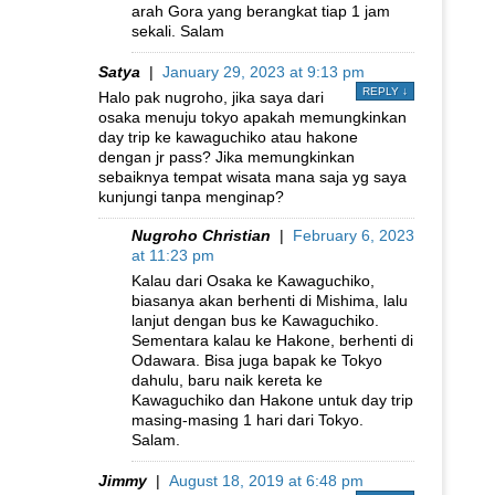
arah Gora yang berangkat tiap 1 jam
sekali. Salam
Satya
|
January 29, 2023 at 9:13 pm
REPLY
↓
Halo pak nugroho, jika saya dari
osaka menuju tokyo apakah memungkinkan
day trip ke kawaguchiko atau hakone
dengan jr pass? Jika memungkinkan
sebaiknya tempat wisata mana saja yg saya
kunjungi tanpa menginap?
Nugroho Christian
|
February 6, 2023
at 11:23 pm
Kalau dari Osaka ke Kawaguchiko,
biasanya akan berhenti di Mishima, lalu
lanjut dengan bus ke Kawaguchiko.
Sementara kalau ke Hakone, berhenti di
Odawara. Bisa juga bapak ke Tokyo
dahulu, baru naik kereta ke
Kawaguchiko dan Hakone untuk day trip
masing-masing 1 hari dari Tokyo.
Salam.
Jimmy
|
August 18, 2019 at 6:48 pm