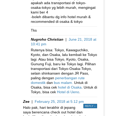
apakah ada transportasi dr tokyo-
osaka-tokyo yg lebih murah, mengingat
kami ber 4
-boleh dibantu dg info hotel murah &
recommended di osaka & tokyo
Tks
Nugroho Christian
|
June 21, 2018 at
10:41 pm
Rutenya bisa: Tokyo, Kawaguchiko,
Kyoto, dan Osaka, lalu kembali ke Tokyo
lagi. Atau bisa Tokyo, Kyoto, Osaka,
Gunung Fuji, baru ke Tokyo lagi. Pilihan
transportasi dari Tokyo-Osaka-Tokyo,
selain shinkansen dengan JR Pass,
paling dengan
penerbangan rute
domestik
dan
bus malam.
Untuk di
Osaka, bisa cek
hotel di Osaka
. Untuk di
Tokyo, bisa cek
Hotel di Ueno
.
Zee
|
February 25, 2018 at 5:12 pm
REPLY
↓
Halo pak, hari terakhir di jepang
saya berencana check out hotel dan