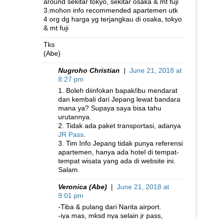
around sekitar tokyo, sekitar osaka & mt fuji
3.mohon info recommended apartemen utk
4 org dg harga yg terjangkau di osaka, tokyo
& mt fuji
Tks
(Abe)
Nugroho Christian
|
June 21, 2018 at
8:27 pm
1. Boleh diinfokan bapak/ibu mendarat
dan kembali dari Jepang lewat bandara
mana ya? Supaya saya bisa tahu
urutannya.
2. Tidak ada paket transportasi, adanya
JR Pass
.
3. Tim Info Jepang tidak punya referensi
apartemen, hanya ada hotel di tempat-
tempat wisata yang ada di website ini.
Salam.
Veronica (Abe)
|
June 21, 2018 at
9:01 pm
-Tiba & pulang dari Narita airport.
-iya mas, mksd nya selain jr pass,