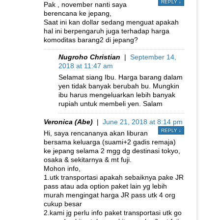
REPLY
↓
Pak , november nanti saya
berencana ke jepang,
Saat ini kan dollar sedang menguat apakah
hal ini berpengaruh juga terhadap harga
komoditas barang2 di jepang?
Nugroho Christian
|
September 14,
2018 at 11:47 am
Selamat siang Ibu. Harga barang dalam
yen tidak banyak berubah bu. Mungkin
ibu harus mengeluarkan lebih banyak
rupiah untuk membeli yen. Salam
Veronica (Abe)
|
June 21, 2018 at 8:14 pm
REPLY
↓
Hi, saya rencananya akan liburan
bersama keluarga (suami+2 gadis remaja)
ke jepang selama 2 mgg dg destinasi tokyo,
osaka & sekitarnya & mt fuji.
Mohon info,
1.utk transportasi apakah sebaiknya pake JR
pass atau ada option paket lain yg lebih
murah mengingat harga JR pass utk 4 org
cukup besar
2.kami jg perlu info paket transportasi utk go