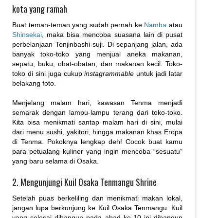
kota yang ramah
Buat teman-teman yang sudah pernah ke
Namba
atau
Shinsekai
, maka bisa mencoba suasana lain di pusat
perbelanjaan Tenjinbashi-suji. Di sepanjang jalan, ada
banyak toko-toko yang menjual aneka makanan,
sepatu, buku, obat-obatan, dan makanan kecil. Toko-
toko di sini juga cukup
instagrammable
untuk jadi latar
belakang foto.
Menjelang malam hari, kawasan Tenma menjadi
semarak dengan lampu-lampu terang dari toko-toko.
Kita bisa menikmati santap malam hari di sini, mulai
dari menu sushi, yakitori, hingga makanan khas Eropa
di Tenma. Pokoknya lengkap deh! Cocok buat kamu
para petualang kuliner yang ingin mencoba “sesuatu”
yang baru selama di Osaka.
2. Mengunjungi Kuil Osaka Tenmangu Shrine
Setelah puas berkeliling dan menikmati makan lokal,
jangan lupa berkunjung ke Kuil Osaka Tenmangu. Kuil
yang selesai dibangun pada abad ke-10 ini dibangun