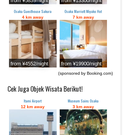
from ‎¥5839/night
from ‎¥13300/night
Osaka Guesthouse Sakura
Osaka Marriott Miyako Hot
4 km away
7 km away
from ¥4552/night
from ¥19900/night
(sponsored by Booking.com)
Cek Juga Objek Wisata Berikut!
Itami Airport
Museum Sains Osaka
12 km away
3 km away