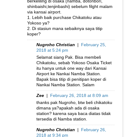
berkeliling di osaka (namba, dotonbori,
shinbaishi,tenjinbashi) sebelum filght malam
via kansai airport.
1. Lebih baik purchase Chikatoku atau
Yokoso ya?
2. Di stasiun mana sebaiknya saya titip
koper?
Nugroho Christian
|
February 25,
2018 at 5:24 pm
Selamat siang Pak. Bisa membeli
Chikatoku, sebab Yokoso Osaka Ticket
itu hanya untuk one way dari Kansai
Airport ke Nankai Namba Station.
Bapak bisa titip di penitipan koper di
Nankai Namba Station. Salam
Zee
|
February 26, 2018 at 8:09 am
thanks pak Nugroho, btw beli chikatoku
dimana ya?apakah ada di osaka
station? karena saya baca diatas tidak
tersedia di Namba station.
Nugroho Christian
|
February 26,
2018 at 9:34 pm