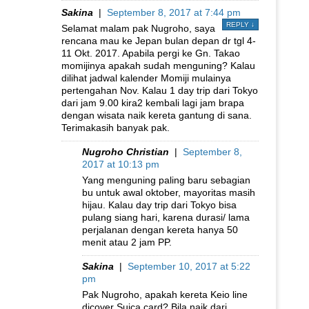
Sakina
|
September 8, 2017 at 7:44 pm
REPLY
↓
Selamat malam pak Nugroho, saya
rencana mau ke Jepan bulan depan dr tgl 4-
11 Okt. 2017. Apabila pergi ke Gn. Takao
momijinya apakah sudah menguning? Kalau
dilihat jadwal kalender Momiji mulainya
pertengahan Nov. Kalau 1 day trip dari Tokyo
dari jam 9.00 kira2 kembali lagi jam brapa
dengan wisata naik kereta gantung di sana.
Terimakasih banyak pak.
Nugroho Christian
|
September 8,
2017 at 10:13 pm
Yang menguning paling baru sebagian
bu untuk awal oktober, mayoritas masih
hijau. Kalau day trip dari Tokyo bisa
pulang siang hari, karena durasi/ lama
perjalanan dengan kereta hanya 50
menit atau 2 jam PP.
Sakina
|
September 10, 2017 at 5:22
pm
Pak Nugroho, apakah kereta Keio line
dicover Suica card? Bila naik dari