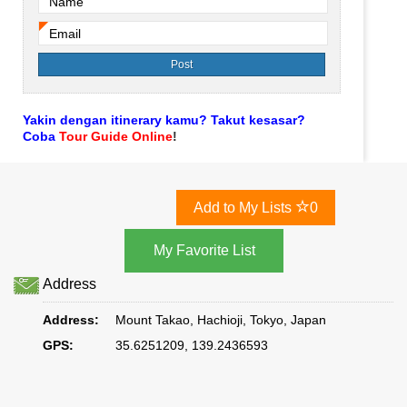
Name
*
Email
*
Yakin dengan itinerary kamu? Takut kesasar?
Coba
Tour Guide Online
!
Add to My Lists
0
Address
Address:
Mount Takao, Hachioji, Tokyo, Japan
GPS:
35.6251209, 139.2436593