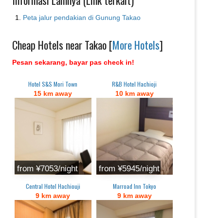
Informasi Lainnya (Link terkait)
Peta jalur pendakian di Gunung Takao
Cheap Hotels near Takao [
More Hotels
]
Pesan sekarang, bayar pas check in!
Hotel S&S Mori Town
R&B Hotel Hachioji
15 km away
10 km away
from ¥7053/night
from ¥5945/night
Central Hotel Hachiouji
Marroad Inn Tokyo
9 km away
9 km away