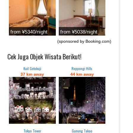
from ¥5340/night
from ¥5038/night
(sponsored by Booking.com)
Cek Juga Objek Wisata Berikut!
Kuil Gotokuji
Roppongi Hills
37 km away
44 km away
Tokyo Tower
Gunung Takao