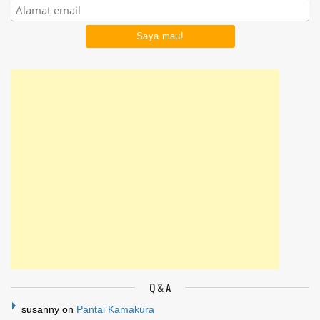
Q & A
susanny
on
Pantai Kamakura