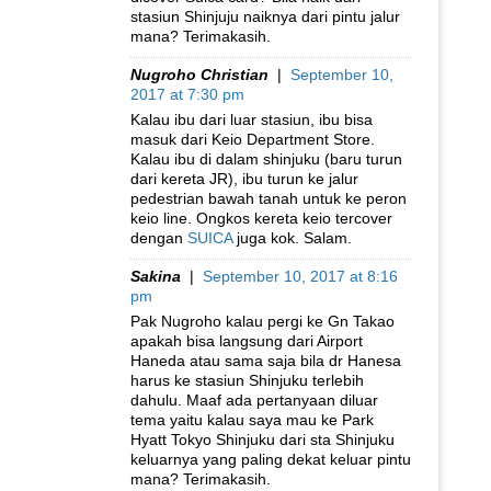
stasiun Shinjuju naiknya dari pintu jalur
mana? Terimakasih.
Nugroho Christian
|
September 10,
2017 at 7:30 pm
Kalau ibu dari luar stasiun, ibu bisa
masuk dari Keio Department Store.
Kalau ibu di dalam shinjuku (baru turun
dari kereta JR), ibu turun ke jalur
pedestrian bawah tanah untuk ke peron
keio line. Ongkos kereta keio tercover
dengan
SUICA
juga kok. Salam.
Sakina
|
September 10, 2017 at 8:16
pm
Pak Nugroho kalau pergi ke Gn Takao
apakah bisa langsung dari Airport
Haneda atau sama saja bila dr Hanesa
harus ke stasiun Shinjuku terlebih
dahulu. Maaf ada pertanyaan diluar
tema yaitu kalau saya mau ke Park
Hyatt Tokyo Shinjuku dari sta Shinjuku
keluarnya yang paling dekat keluar pintu
mana? Terimakasih.