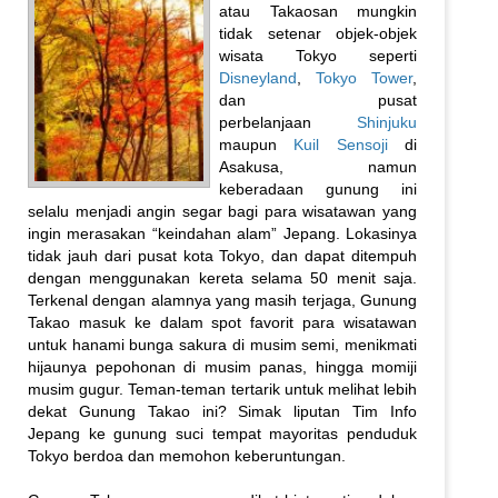
atau Takaosan mungkin
tidak setenar objek-objek
wisata Tokyo seperti
Disneyland
,
Tokyo Tower
,
dan pusat
perbelanjaan
Shinjuku
maupun
Kuil Sensoji
di
Asakusa, namun
keberadaan gunung ini
selalu menjadi angin segar bagi para wisatawan yang
ingin merasakan “keindahan alam” Jepang. Lokasinya
tidak jauh dari pusat kota Tokyo, dan dapat ditempuh
dengan menggunakan kereta selama 50 menit saja.
Terkenal dengan alamnya yang masih terjaga, Gunung
Takao masuk ke dalam spot favorit para wisatawan
untuk hanami bunga sakura di musim semi, menikmati
hijaunya pepohonan di musim panas, hingga momiji
musim gugur. Teman-teman tertarik untuk melihat lebih
dekat Gunung Takao ini? Simak liputan Tim Info
Jepang ke gunung suci tempat mayoritas penduduk
Tokyo berdoa dan memohon keberuntungan.