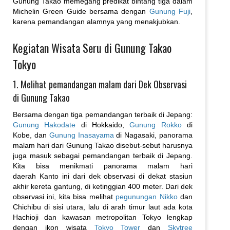
Gunung Takao memegang predikat bintang tiga dalam
Michelin Green Guide bersama dengan
Gunung Fuji
,
karena pemandangan alamnya yang menakjubkan.
Kegiatan Wisata Seru di Gunung Takao
Tokyo
1. Melihat pemandangan malam dari Dek Observasi
di Gunung Takao
Bersama dengan tiga pemandangan terbaik di Jepang:
Gunung Hakodate
di Hokkaido,
Gunung Rokko
di
Kobe, dan
Gunung Inasayama
di Nagasaki, panorama
malam hari dari Gunung Takao disebut-sebut harusnya
juga masuk sebagai pemandangan terbaik di Jepang.
Kita bisa menikmati panorama malam hari
daerah Kanto ini dari dek observasi di dekat stasiun
akhir kereta gantung, di ketinggian 400 meter. Dari dek
observasi ini, kita bisa melihat
pegunungan Nikko
dan
Chichibu di sisi utara, lalu di arah timur laut ada kota
Hachioji dan kawasan metropolitan Tokyo lengkap
dengan ikon wisata
Tokyo Tower
dan
Skytree