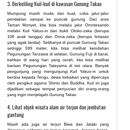
3. Berkeliling Kuil-kuil di kawasan Gunung Takao
Mumpung masih muda dan kuat, coba jalur-jalur
pendakian sampai ke puncak gunung. Dari area
Taman Monyet, kita bisa melalui jalur Omotesando
melalui Kuil Yakuo-in dan bukit Otoko-zaka (berupa
108 anak tangga) dan Onna-zaka (berupa lintasan
yang agak landai). Setibanya di puncak Gunung Takao
setinggi 599 meter, kita bisa melihat keindahan
Pegunungan Tanzawa di selatan, Gunung Fuji di barat,
bahkan di siang hari yang cerah, kita bisa melihat
barisan Pegunungan Tateyama di sisi utara. Banyak
pengunjung yang mengunjungi Kuil Yakuo-in untuk
berdoa kepada Tengu, dewa kebaikan yang dipercaya
oleh pengikut agama Shinto dan Buddha. Kuil ini juga
dijadikan sebagai tempat penyucian diri orang-orang
yang ingin menjelajahi Gunung Takao.
4. Lihat objek wisata alam air terjun dan jembatan
gantung
Masih ada juga air terjun Biwa dan Jataki yang
dipercaya sebagai air terjun keramat. Jangan heran,