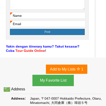
Name
*
Email
*
Yakin dengan itinerary kamu? Takut kesasar?
Coba
Tour Guide Online
!
Add to My Lists
1
Address
Address:
Japan, 〒047-0007 Hokkaido Prefecture, Otaru,
Minatomachi, 大同倉庫（株）埠頭５号