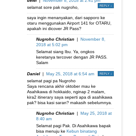
dewi
|
November 8, 2018 at 2:41 pm
REPLY
↓
selamat sore pak nugroho,
saya ingin menanyakan, dari sapporo ke
otaru menggunakan Airport 141 for OTARU,
apakah ini dicover JR Pass?
Nugroho Christian
|
November 8,
2018 at 5:02 pm
Selamat siang Ibu. Ya, ongkos
keretanya tercover dengan JR PASS.
Salam
Daniel
|
May 25, 2018 at 6:54 am
REPLY
↓
selamat pagi pa Nugroho
Saya rencana akhir oktober mau ke
Asahikawa di hokkaido, nginap 2 malam,
kira2 itinerary saya seperti apa di asahikawa
pak? bisa kasi saran? makasih sebelumnya.
Nugroho Christian
|
May 25, 2018 at
8:40 am
Selamat pagi Pak. Di Asahikawa bapak
bisa menuju ke
Kebun binatang