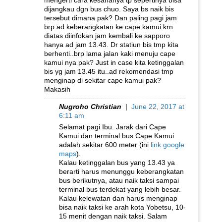
mengerti cara kesananya tp sepertinya bisa
dijangkau dgn bus chuo. Saya bs naik bis
tersebut dimana pak? Dan paling pagi jam
brp ad keberangkatan ke cape kamui krn
diatas diinfokan jam kembali ke sapporo
hanya ad jam 13.43. Dr statiun bis tmp kita
berhenti..brp lama jalan kaki menuju cape
kamui nya pak? Just in case kita ketinggalan
bis yg jam 13.45 itu..ad rekomendasi tmp
menginap di sekitar cape kamui pak?
Makasih
Nugroho Christian
|
June 22, 2017 at
6:11 am
Selamat pagi Ibu. Jarak dari Cape
Kamui dan terminal bus Cape Kamui
adalah sekitar 600 meter (ini
link google
maps
).
Kalau ketinggalan bus yang 13.43 ya
berarti harus menunggu keberangkatan
bus berikutnya, atau naik taksi sampai
terminal bus terdekat yang lebih besar.
Kalau kelewatan dan harus menginap
bisa naik taksi ke arah kota Yobetsu, 10-
15 menit dengan naik taksi. Salam