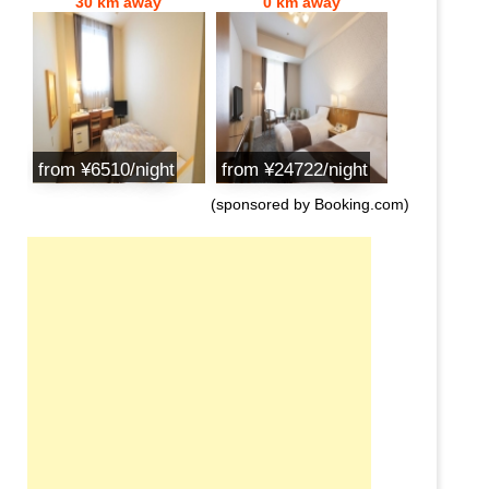
30 km away
0 km away
from ¥6510/night
from ¥24722/night
(sponsored by Booking.com)