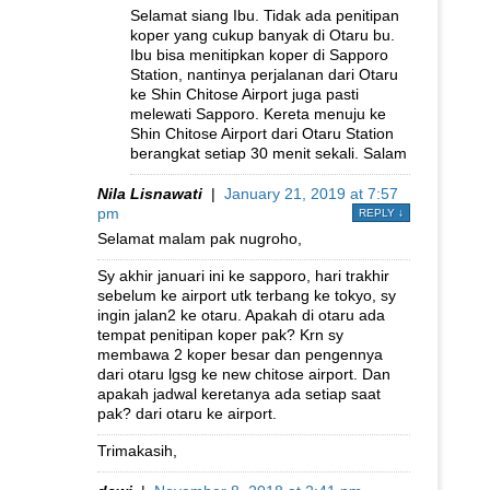
Selamat siang Ibu. Tidak ada penitipan
koper yang cukup banyak di Otaru bu.
Ibu bisa menitipkan koper di Sapporo
Station, nantinya perjalanan dari Otaru
ke Shin Chitose Airport juga pasti
melewati Sapporo. Kereta menuju ke
Shin Chitose Airport dari Otaru Station
berangkat setiap 30 menit sekali. Salam
Nila Lisnawati
|
January 21, 2019 at 7:57
pm
REPLY
↓
Selamat malam pak nugroho,
Sy akhir januari ini ke sapporo, hari trakhir
sebelum ke airport utk terbang ke tokyo, sy
ingin jalan2 ke otaru. Apakah di otaru ada
tempat penitipan koper pak? Krn sy
membawa 2 koper besar dan pengennya
dari otaru lgsg ke new chitose airport. Dan
apakah jadwal keretanya ada setiap saat
pak? dari otaru ke airport.
Trimakasih,