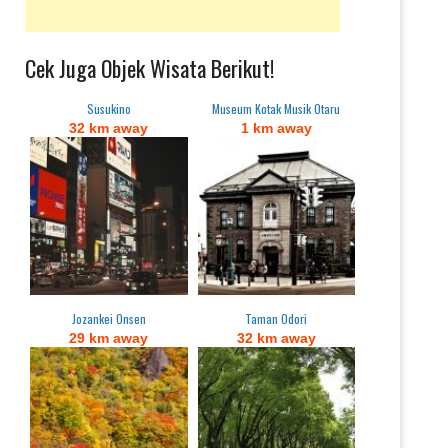
Cek Juga Objek Wisata Berikut!
Susukino
Museum Kotak Musik Otaru
32 km away
1 km away
Jozankei Onsen
Taman Odori
29 km away
32 km away