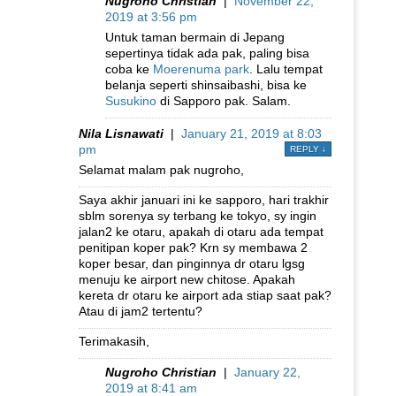
Nugroho Christian
|
November 22,
2019 at 3:56 pm
Untuk taman bermain di Jepang
sepertinya tidak ada pak, paling bisa
coba ke
Moerenuma park
. Lalu tempat
belanja seperti shinsaibashi, bisa ke
Susukino
di Sapporo pak. Salam.
Nila Lisnawati
|
January 21, 2019 at 8:03
pm
REPLY
↓
Selamat malam pak nugroho,
Saya akhir januari ini ke sapporo, hari trakhir
sblm sorenya sy terbang ke tokyo, sy ingin
jalan2 ke otaru, apakah di otaru ada tempat
penitipan koper pak? Krn sy membawa 2
koper besar, dan pinginnya dr otaru lgsg
menuju ke airport new chitose. Apakah
kereta dr otaru ke airport ada stiap saat pak?
Atau di jam2 tertentu?
Terimakasih,
Nugroho Christian
|
January 22,
2019 at 8:41 am