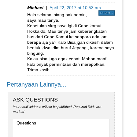
Michael
|
April 22, 2017 at 10:53 am
REPLY
↓
Halo selamat siang pak admin,
saya mau tanya.
Kebetulan skrg saya lgi di Cape kamui
Hokkaido. Mau tanya jam keberangkatan
bus dari Cape Kamui ke sapporo ada jam
berapa aja ya? Kalo Bisa jgan dikasih dalam
bentuk jdwal dlm huruf Jepang , karena saya
bingung.
Kalau bisa juga agak cepat. Mohon maaf
kalo bnyak permintaan dan merepotkan.
Trima kasih
Pertanyaan Lainnya...
ASK QUESTIONS
Your email address will not be published.
Required fields are
marked
Questions