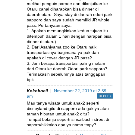
melihat penguin parade dan dilanjutkan ke
Otaru canal diharapkan bisa dinner di
daerah otaru. Saya stay di daerah odori park
sapporo dan saya sudah memiliki JR whole
pass. Pertanyaan saya:
1. Apakah memungkinkan kedua tujuan itu
ditempuh dalam 1 hari dengan harapan bisa
dinner di otaru)
2. Dari Asahiyama zoo ke Otaru naik
transportasinya bagimana ya pak dan
apakah di cover dengan JR pass?
3. Jam berapa transportasi paling malam
dari Otaru ke daerah Odori park sapporo?
Terimakasih sebelumnya atas tanggapan
bpk.
Kokobocil
|
November 22, 2019 at 2:59
am
REPLY
↓
Mau tanya wisata untuk anak2 seperti
disneyland gitu di sapporo ada gak ya atau
taman hibutan untuk anak2 gitu?
Tempat belanja seperti sinsaibashi street di
saporo/hikkaido apa ya nama tmpy?