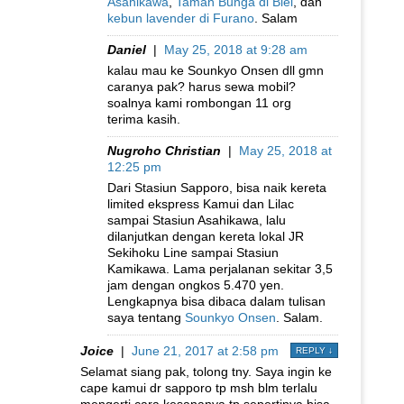
Asahikawa
,
Taman Bunga di Biei
, dan
kebun lavender di Furano
. Salam
Daniel
|
May 25, 2018 at 9:28 am
kalau mau ke Sounkyo Onsen dll gmn
caranya pak? harus sewa mobil?
soalnya kami rombongan 11 org
terima kasih.
Nugroho Christian
|
May 25, 2018 at
12:25 pm
Dari Stasiun Sapporo, bisa naik kereta
limited ekspress Kamui dan Lilac
sampai Stasiun Asahikawa, lalu
dilanjutkan dengan kereta lokal JR
Sekihoku Line sampai Stasiun
Kamikawa. Lama perjalanan sekitar 3,5
jam dengan ongkos 5.470 yen.
Lengkapnya bisa dibaca dalam tulisan
saya tentang
Sounkyo Onsen
. Salam.
Joice
|
June 21, 2017 at 2:58 pm
REPLY
↓
Selamat siang pak, tolong tny. Saya ingin ke
cape kamui dr sapporo tp msh blm terlalu