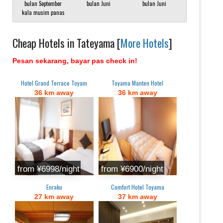
bulan September
bulan Juni
bulan Juni
kala musim panas
Cheap Hotels in Tateyama [
More Hotels
]
Pesan sekarang, bayar pas check in!
Hotel Grand Terrace Toyam
Toyama Manten Hotel
36 km away
36 km away
from ¥6998/night
from ¥6900/night
Enraku
Comfort Hotel Toyama
27 km away
37 km away