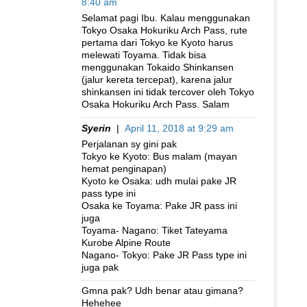
8:40 am
Selamat pagi Ibu. Kalau menggunakan
Tokyo Osaka Hokuriku Arch Pass, rute
pertama dari Tokyo ke Kyoto harus
melewati Toyama. Tidak bisa
menggunakan Tokaido Shinkansen
(jalur kereta tercepat), karena jalur
shinkansen ini tidak tercover oleh Tokyo
Osaka Hokuriku Arch Pass. Salam
Syerin
|
April 11, 2018 at 9:29 am
Perjalanan sy gini pak
Tokyo ke Kyoto: Bus malam (mayan
hemat penginapan)
Kyoto ke Osaka: udh mulai pake JR
pass type ini
Osaka ke Toyama: Pake JR pass ini
juga
Toyama- Nagano: Tiket Tateyama
Kurobe Alpine Route
Nagano- Tokyo: Pake JR Pass type ini
juga pak
Gmna pak? Udh benar atau gimana?
Hehehee