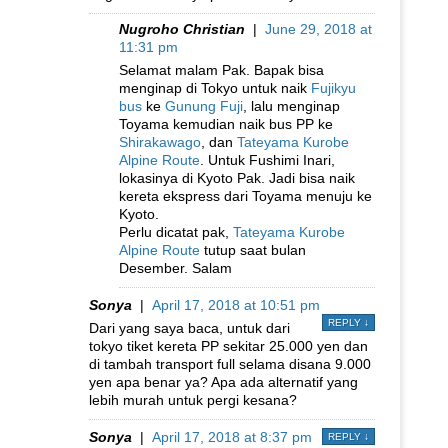
Nugroho Christian
|
June 29, 2018 at
11:31 pm
Selamat malam Pak. Bapak bisa
menginap di Tokyo untuk naik
Fujikyu
bus
ke
Gunung Fuji
, lalu menginap
Toyama kemudian naik bus PP ke
Shirakawago
, dan
Tateyama Kurobe
Alpine Route
. Untuk Fushimi Inari,
lokasinya di Kyoto Pak. Jadi bisa naik
kereta ekspress dari Toyama menuju ke
Kyoto.
Perlu dicatat pak,
Tateyama Kurobe
Alpine Route
tutup saat bulan
Desember. Salam
Sonya
|
April 17, 2018 at 10:51 pm
REPLY
↓
Dari yang saya baca, untuk dari
tokyo tiket kereta PP sekitar 25.000 yen dan
di tambah transport full selama disana 9.000
yen apa benar ya? Apa ada alternatif yang
lebih murah untuk pergi kesana?
Sonya
|
April 17, 2018 at 8:37 pm
REPLY
↓