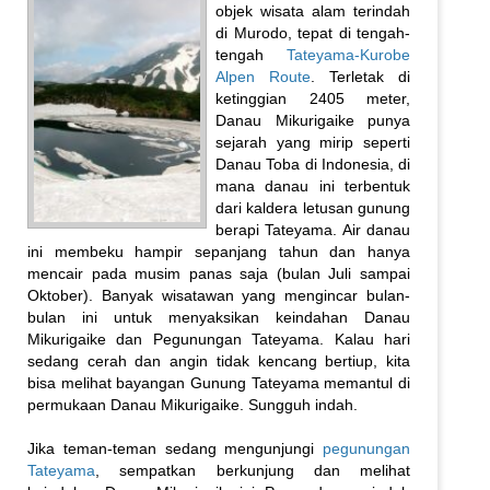
objek wisata alam terindah
di Murodo, tepat di tengah-
tengah
Tateyama-Kurobe
Alpen Route
. Terletak di
ketinggian 2405 meter,
Danau Mikurigaike punya
sejarah yang mirip seperti
Danau Toba di Indonesia, di
mana danau ini terbentuk
dari kaldera letusan gunung
berapi Tateyama. Air danau
ini membeku hampir sepanjang tahun dan hanya
mencair pada musim panas saja (bulan Juli sampai
Oktober). Banyak wisatawan yang mengincar bulan-
bulan ini untuk menyaksikan keindahan Danau
Mikurigaike dan Pegunungan Tateyama. Kalau hari
sedang cerah dan angin tidak kencang bertiup, kita
bisa melihat bayangan Gunung Tateyama memantul di
permukaan Danau Mikurigaike. Sungguh indah.
Jika teman-teman sedang mengunjungi
pegunungan
Tateyama
, sempatkan berkunjung dan melihat