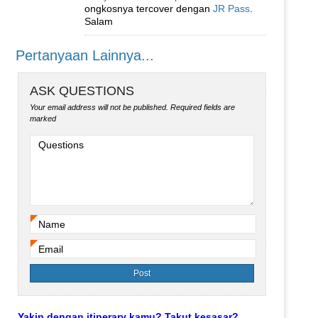
ongkosnya tercover dengan
JR Pass
.
Salam
Pertanyaan Lainnya...
ASK QUESTIONS
Your email address will not be published.
Required fields are
marked
Questions
Name
*
Email
*
Yakin dengan itinerary kamu? Takut kesasar?