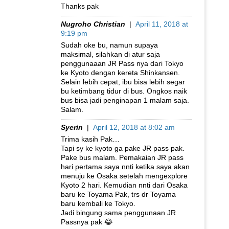
Thanks pak
Nugroho Christian
|
April 11, 2018 at
9:19 pm
Sudah oke bu, namun supaya
maksimal, silahkan di atur saja
penggunaaan JR Pass nya dari Tokyo
ke Kyoto dengan kereta Shinkansen.
Selain lebih cepat, ibu bisa lebih segar
bu ketimbang tidur di bus. Ongkos naik
bus bisa jadi penginapan 1 malam saja.
Salam.
Syerin
|
April 12, 2018 at 8:02 am
Trima kasih Pak…
Tapi sy ke kyoto ga pake JR pass pak.
Pake bus malam. Pemakaian JR pass
hari pertama saya nnti ketika saya akan
menuju ke Osaka setelah mengexplore
Kyoto 2 hari. Kemudian nnti dari Osaka
baru ke Toyama Pak, trs dr Toyama
baru kembali ke Tokyo.
Jadi bingung sama penggunaan JR
Passnya pak 😂