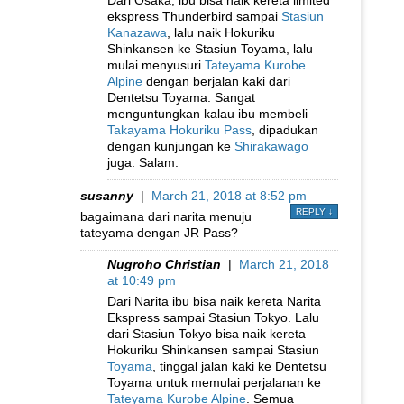
ekspress Thunderbird sampai
Stasiun
Kanazawa
, lalu naik Hokuriku
Shinkansen ke Stasiun Toyama, lalu
mulai menyusuri
Tateyama Kurobe
Alpine
dengan berjalan kaki dari
Dentetsu Toyama. Sangat
menguntungkan kalau ibu membeli
Takayama Hokuriku Pass
, dipadukan
dengan kunjungan ke
Shirakawago
juga. Salam.
susanny
|
March 21, 2018 at 8:52 pm
REPLY
↓
bagaimana dari narita menuju
tateyama dengan JR Pass?
Nugroho Christian
|
March 21, 2018
at 10:49 pm
Dari Narita ibu bisa naik kereta Narita
Ekspress sampai Stasiun Tokyo. Lalu
dari Stasiun Tokyo bisa naik kereta
Hokuriku Shinkansen sampai Stasiun
Toyama
, tinggal jalan kaki ke Dentetsu
Toyama untuk memulai perjalanan ke
Tateyama Kurobe Alpine
. Semua