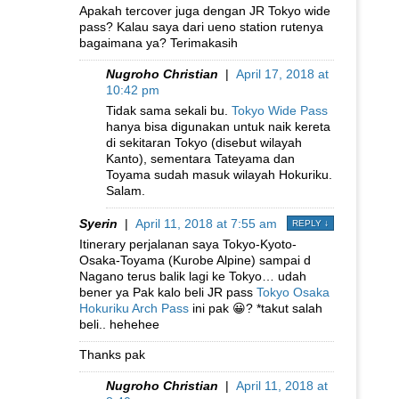
Apakah tercover juga dengan JR Tokyo wide
pass? Kalau saya dari ueno station rutenya
bagaimana ya? Terimakasih
Nugroho Christian
|
April 17, 2018 at
10:42 pm
Tidak sama sekali bu.
Tokyo Wide Pass
hanya bisa digunakan untuk naik kereta
di sekitaran Tokyo (disebut wilayah
Kanto), sementara Tateyama dan
Toyama sudah masuk wilayah Hokuriku.
Salam.
Syerin
|
April 11, 2018 at 7:55 am
REPLY
↓
Itinerary perjalanan saya Tokyo-Kyoto-
Osaka-Toyama (Kurobe Alpine) sampai d
Nagano terus balik lagi ke Tokyo… udah
bener ya Pak kalo beli JR pass
Tokyo Osaka
Hokuriku Arch Pass
ini pak 😀? *takut salah
beli.. hehehee
Thanks pak
Nugroho Christian
|
April 11, 2018 at