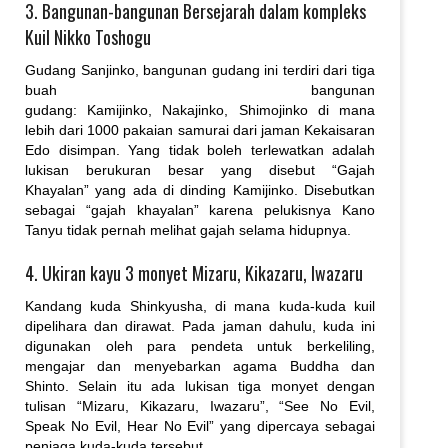
3. Bangunan-bangunan Bersejarah dalam kompleks
Kuil Nikko Toshogu
Gudang Sanjinko, bangunan gudang ini terdiri dari tiga
buah bangunan
gudang: Kamijinko, Nakajinko, Shimojinko di mana
lebih dari 1000 pakaian samurai dari jaman Kekaisaran
Edo disimpan. Yang tidak boleh terlewatkan adalah
lukisan berukuran besar yang disebut “Gajah
Khayalan” yang ada di dinding Kamijinko. Disebutkan
sebagai “gajah khayalan” karena pelukisnya Kano
Tanyu tidak pernah melihat gajah selama hidupnya.
4. Ukiran kayu 3 monyet Mizaru, Kikazaru, Iwazaru
Kandang kuda Shinkyusha, di mana kuda-kuda kuil
dipelihara dan dirawat. Pada jaman dahulu, kuda ini
digunakan oleh para pendeta untuk berkeliling,
mengajar dan menyebarkan agama Buddha dan
Shinto. Selain itu ada lukisan tiga monyet dengan
tulisan “Mizaru, Kikazaru, Iwazaru”, “See No Evil,
Speak No Evil, Hear No Evil” yang dipercaya sebagai
penjaga kuda-kuda tersebut.