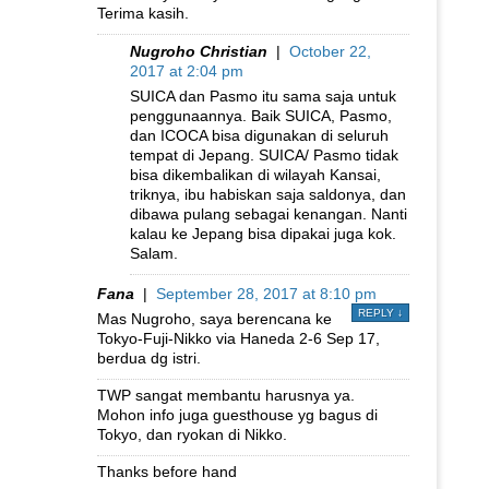
Terima kasih.
Nugroho Christian
|
October 22,
2017 at 2:04 pm
SUICA dan Pasmo itu sama saja untuk
penggunaannya. Baik SUICA, Pasmo,
dan ICOCA bisa digunakan di seluruh
tempat di Jepang. SUICA/ Pasmo tidak
bisa dikembalikan di wilayah Kansai,
triknya, ibu habiskan saja saldonya, dan
dibawa pulang sebagai kenangan. Nanti
kalau ke Jepang bisa dipakai juga kok.
Salam.
Fana
|
September 28, 2017 at 8:10 pm
REPLY
↓
Mas Nugroho, saya berencana ke
Tokyo-Fuji-Nikko via Haneda 2-6 Sep 17,
berdua dg istri.
TWP sangat membantu harusnya ya.
Mohon info juga guesthouse yg bagus di
Tokyo, dan ryokan di Nikko.
Thanks before hand