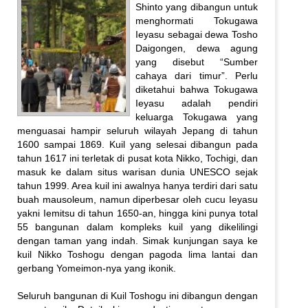
Shinto yang dibangun untuk
menghormati Tokugawa
Ieyasu sebagai dewa Tosho
Daigongen, dewa agung
yang disebut “Sumber
cahaya dari timur”. Perlu
diketahui bahwa Tokugawa
Ieyasu adalah pendiri
keluarga Tokugawa yang
menguasai hampir seluruh wilayah Jepang di tahun
1600 sampai 1869. Kuil yang selesai dibangun pada
tahun 1617 ini terletak di pusat kota Nikko, Tochigi, dan
masuk ke dalam situs warisan dunia UNESCO sejak
tahun 1999. Area kuil ini awalnya hanya terdiri dari satu
buah mausoleum, namun diperbesar oleh cucu Ieyasu
yakni Iemitsu di tahun 1650-an, hingga kini punya total
55 bangunan dalam kompleks kuil yang dikelilingi
dengan taman yang indah. Simak kunjungan saya ke
kuil Nikko Toshogu dengan pagoda lima lantai dan
gerbang Yomeimon-nya yang ikonik.
Seluruh bangunan di Kuil Toshogu ini dibangun dengan