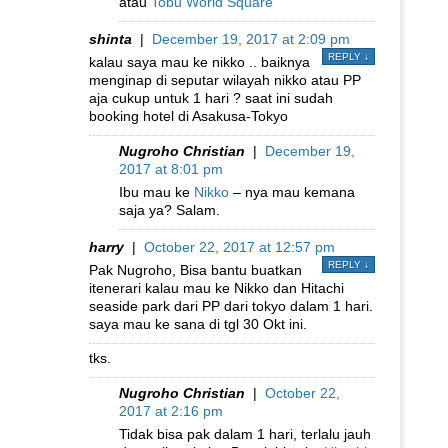
atau
Tobu World Square
shinta
|
December 19, 2017 at 2:09 pm
REPLY
↓
kalau saya mau ke nikko .. baiknya
menginap di seputar wilayah nikko atau PP
aja cukup untuk 1 hari ? saat ini sudah
booking hotel di Asakusa-Tokyo
Nugroho Christian
|
December 19,
2017 at 8:01 pm
Ibu mau ke
Nikko
– nya mau kemana
saja ya? Salam.
harry
|
October 22, 2017 at 12:57 pm
REPLY
↓
Pak Nugroho, Bisa bantu buatkan
itenerari kalau mau ke Nikko dan Hitachi
seaside park dari PP dari tokyo dalam 1 hari.
saya mau ke sana di tgl 30 Okt ini.
tks.
Nugroho Christian
|
October 22,
2017 at 2:16 pm
Tidak bisa pak dalam 1 hari, terlalu jauh