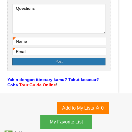
Questions
Name
*
Email
*
Yakin dengan itinerary kamu? Takut kesasar?
Coba
Tour Guide Online
!
Add to My Lists
0