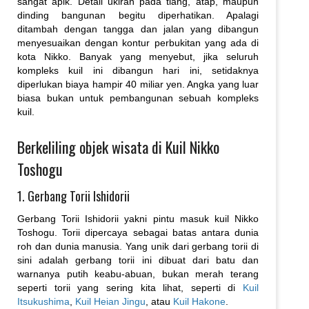
sangat apik. Detail ukiran pada tiang, atap, maupun
dinding bangunan begitu diperhatikan. Apalagi
ditambah dengan tangga dan jalan yang dibangun
menyesuaikan dengan kontur perbukitan yang ada di
kota Nikko. Banyak yang menyebut, jika seluruh
kompleks kuil ini dibangun hari ini, setidaknya
diperlukan biaya hampir 40 miliar yen. Angka yang luar
biasa bukan untuk pembangunan sebuah kompleks
kuil.
Berkeliling objek wisata di Kuil Nikko
Toshogu
1. Gerbang Torii Ishidorii
Gerbang Torii Ishidorii yakni pintu masuk kuil Nikko
Toshogu. Torii dipercaya sebagai batas antara dunia
roh dan dunia manusia. Yang unik dari gerbang torii di
sini adalah gerbang torii ini dibuat dari batu dan
warnanya putih keabu-abuan, bukan merah terang
seperti torii yang sering kita lihat, seperti di
Kuil
Itsukushima
,
Kuil Heian Jingu
, atau
Kuil Hakone
.