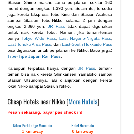
Stasiun Shimo-Imaichi. Lama perjalanan sekitar 160
menit dengan ongkos 1.390 yen. Selain itu, tersedia
juga kereta Ekspress Tobu Kinu dari Stasiun Asakusa
sampai Stasiun Tobu-Nikko selama 2 jam dengan
ongkos 2.860 yen.
JR Pass
tidak dapat digunakan
untuk naik kereta Tobu. Namun, jika teman-teman
punya
Tokyo Wide Pass
,
East Nagano-Niigata Pass
,
East Tohoku Area Pass
, dan
East-South Hokkaido Pass
bisa digunakan untuk perjalanan ke Nikko.
Baca juga:
Tipe-Tipe Japan Rail Pass
.
Kalaupun terpaksa hanya dengan
JR Pass
, teman-
teman bisa naik kereta Shinkansen Yamabiko sampai
Stasiun Utsunomiya, lalu dilanjutkan dengan kereta
lokal Nikko sampai Stasiun Nikko.
Cheap Hotels near Nikko [
More Hotels
]
Pesan sekarang, bayar pas check in!
Nikko Park Lodge Mountain
Hotel Harumoto
1 km away
0 km away