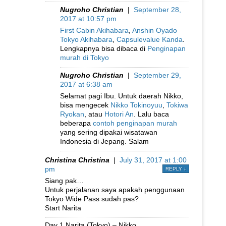
Nugroho Christian
|
September 28,
2017 at 10:57 pm
First Cabin Akihabara
,
Anshin Oyado
Tokyo Akihabara
,
Capsulevalue Kanda
.
Lengkapnya bisa dibaca di
Penginapan
murah di Tokyo
Nugroho Christian
|
September 29,
2017 at 6:38 am
Selamat pagi Ibu. Untuk daerah Nikko,
bisa mengecek
Nikko Tokinoyuu
,
Tokiwa
Ryokan
, atau
Hotori An
. Lalu baca
beberapa
contoh penginapan murah
yang sering dipakai wisatawan
Indonesia di Jepang. Salam
Christina Christina
|
July 31, 2017 at 1:00
pm
REPLY
↓
Siang pak…
Untuk perjalanan saya apakah penggunaan
Tokyo Wide Pass sudah pas?
Start Narita
Day 1 Narita (Tokyo) – Nikko