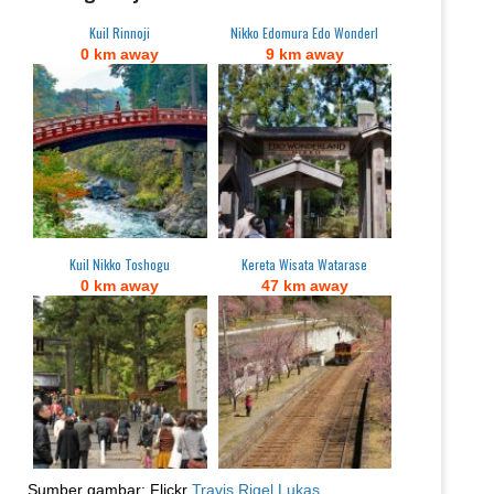
Kuil Rinnoji
Nikko Edomura Edo Wonderl
0 km away
9 km away
Kuil Nikko Toshogu
Kereta Wisata Watarase
0 km away
47 km away
Sumber gambar: Flickr
Travis Rigel Lukas