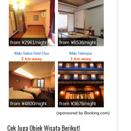
from ¥2961/night
from ¥6536/night
Nikko Station Hotel Class
Nikko Tokinoyuu
2 km away
1 km away
from ¥4800/night
from ¥3676/night
(sponsored by Booking.com)
Cek Juga Objek Wisata Berikut!