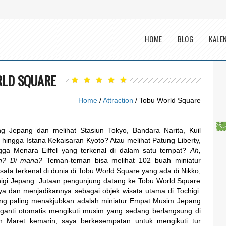
Main menu
HOME
BLOG
KALE
LD SQUARE
Home
/
Attraction
/ Tobu World Square
ing Jepang dan melihat Stasiun Tokyo, Bandara Narita, Kuil
 hingga Istana Kekaisaran Kyoto? Atau melihat Patung Liberty,
ngga Menara Eiffel yang terkenal di dalam satu tempat?
Ah,
ih? Di mana?
Teman-teman bisa melihat 102 buah miniatur
sata terkenal di dunia di Tobu World Square yang ada di Nikko,
higi Jepang. Jutaan pengunjung datang ke Tobu World Square
ya dan menjadikannya sebagai objek wisata utama di Tochigi.
ang paling menakjubkan adalah miniatur Empat Musim Jepang
rganti otomatis mengikuti musim yang sedang berlangsung di
n Maret kemarin, saya berkesempatan untuk mengikuti tur