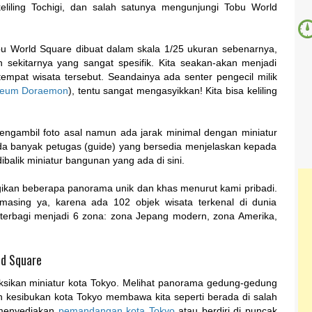
eliling Tochigi, dan salah satunya mengunjungi Tobu World
obu World Square dibuat dalam skala 1/25 ukuran sebenarnya,
 sekitarnya yang sangat spesifik. Kita seakan-akan menjadi
empat wisata tersebut. Seandainya ada senter pengecil milik
eum Doraemon
), tentu sangat mengasyikkan! Kita bisa keliling
 mengambil foto asal namun ada jarak minimal dengan miniatur
, ada banyak petugas (guide) yang bersedia menjelaskan kepada
dibalik miniatur bangunan yang ada di sini.
gikan beberapa panorama unik dan khas menurut kami pribadi.
-masing ya, karena ada 102 objek wisata terkenal di dunia
 terbagi menjadi 6 zona: zona Jepang modern, zona Amerika,
ld Square
ksikan miniatur kota Tokyo. Melihat panorama gedung-gedung
dan kesibukan kota Tokyo membawa kita seperti berada di salah
 menyediakan
pemandangan kota Tokyo
atau berdiri di puncak