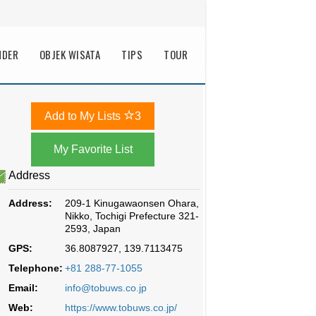
NDER
OBJEK WISATA
TIPS
TOUR
Add to My Lists
3
Address
Address:
209-1 Kinugawaonsen Ohara,
Nikko, Tochigi Prefecture 321-
2593, Japan
GPS:
36.8087927, 139.7113475
Telephone:
+81 288-77-1055
Email:
info@tobuws.co.jp
Web:
https://www.tobuws.co.jp/