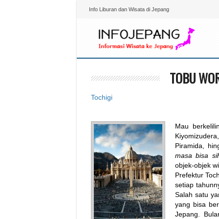
Info Liburan dan Wisata di Jepang
TOBU WOR
Tochigi
Mau berkelil
Kiyomizudera,
Piramida, hi
masa bisa s
objek-objek wi
Prefektur Toc
setiap tahunn
Salah satu y
yang bisa be
Jepang. Bula