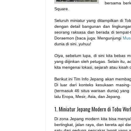
bersama berk
Square.
Seluruh miniatur yang ditampilkan di T
dengan detail bangunan dan lingkungan
seorang raksasa dan berada di tempat-t
Doraemon (baca juga: Mengunjungi
Mus
dunia di sini..yuhuu!
Oiya
, sebelum lupa, di sini kita bebas
yang diijinkan oleh petugas. Selain itu
kita mengenai lokasi, sejarah atau kisah 
Berikut ini Tim Info Jepang akan memba
Di luar dari konteks kesukaan masing
(termasuk 46 situs warisan dunia) yang
lalu Eropa, Mesir, Asia, dan Jepang.
1. Miniatur Jepang Modern di Tobu Wor
Di zona Jepang modern kita bisa menya
bertingkat, jalan raya, dan kereta api 
satu dari gedung pencakar langit yang