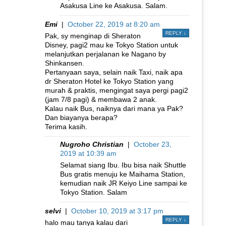
Asakusa Line ke Asakusa. Salam.
Emi
|
October 22, 2019 at 8:20 am
REPLY
↓
Pak, sy menginap di Sheraton
Disney, pagi2 mau ke Tokyo Station untuk
melanjutkan perjalanan ke Nagano by
Shinkansen.
Pertanyaan saya, selain naik Taxi, naik apa
dr Sheraton Hotel ke Tokyo Station yang
murah & praktis, mengingat saya pergi pagi2
(jam 7/8 pagi) & membawa 2 anak.
Kalau naik Bus, naiknya dari mana ya Pak?
Dan biayanya berapa?
Terima kasih.
Nugroho Christian
|
October 23,
2019 at 10:39 am
Selamat siang Ibu. Ibu bisa naik Shuttle
Bus gratis menuju ke Maihama Station,
kemudian naik JR Keiyo Line sampai ke
Tokyo Station. Salam
selvi
|
October 10, 2019 at 3:17 pm
REPLY
↓
halo mau tanya kalau dari