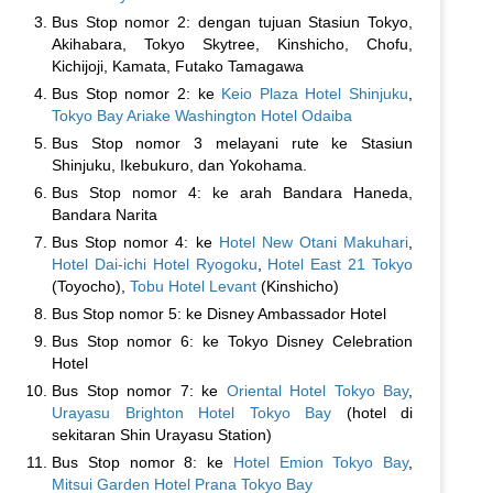
Bus Stop nomor 2: dengan tujuan Stasiun Tokyo,
Akihabara, Tokyo Skytree, Kinshicho, Chofu,
Kichijoji, Kamata, Futako Tamagawa
Bus Stop nomor 2: ke
Keio Plaza Hotel Shinjuku
,
Tokyo Bay Ariake Washington Hotel Odaiba
Bus Stop nomor 3 melayani rute ke Stasiun
Shinjuku, Ikebukuro, dan Yokohama.
Bus Stop nomor 4: ke arah Bandara Haneda,
Bandara Narita
Bus Stop nomor 4: ke
Hotel New Otani Makuhari
,
Hotel Dai-ichi Hotel Ryogoku
,
Hotel East 21 Tokyo
(Toyocho),
Tobu Hotel Levant
(Kinshicho)
Bus Stop nomor 5: ke Disney Ambassador Hotel
Bus Stop nomor 6: ke Tokyo Disney Celebration
Hotel
Bus Stop nomor 7: ke
Oriental Hotel Tokyo Bay
,
Urayasu Brighton Hotel Tokyo Bay
(hotel di
sekitaran Shin Urayasu Station)
Bus Stop nomor 8: ke
Hotel Emion Tokyo Bay
,
Mitsui Garden Hotel Prana Tokyo Bay