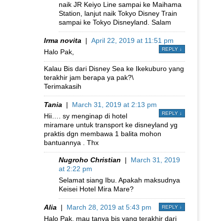
naik JR Keiyo Line sampai ke Maihama
Station, lanjut naik Tokyo Disney Train
sampai ke Tokyo Disneyland. Salam
Irma novita
|
April 22, 2019 at 11:51 pm
REPLY
↓
Halo Pak,
Kalau Bis dari Disney Sea ke Ikekuburo yang
terakhir jam berapa ya pak?\
Terimakasih
Tania
|
March 31, 2019 at 2:13 pm
REPLY
↓
Hii…. sy menginap di hotel
miramare untuk transport ke disneyland yg
praktis dgn membawa 1 balita mohon
bantuannya . Thx
Nugroho Christian
|
March 31, 2019
at 2:22 pm
Selamat siang Ibu. Apakah maksudnya
Keisei Hotel Mira Mare?
Alia
|
March 28, 2019 at 5:43 pm
REPLY
↓
Halo Pak, mau tanya bis yang terakhir dari