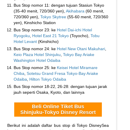
Bus Stop nomor 11: dengan tujuan Stasiun Tokyo
(35-40 menit, 720/360 yen),
Akihabara
(60 menit,
720/360 yen),
Tokyo Skytree
(55-60 menit, 720/360
yen), Kinshicho Station
Bus Stop nomor 23: ke
Hotel Dai-ichi Hotel
Ryogoku
,
Hotel East 21 Tokyo
(Toyocho),
Tobu
Hotel Levant
(Kinshicho)
Bus Stop nomor 24: ke
Hotel New Otani Makuhari
,
Keio Plaza Hotel Shinjuku
,
Tokyo Bay Ariake
Washington Hotel Odaiba
Bus Stop nomor 25: ke
Keisei Hotel Miramare
Chiba
,
Sotetsu Grand Fresa Tokyo-Bay Ariake
Odaiba
,
Hilton Tokyo Odaiba
Bus Stop nomor 18-22, 26-28: dengan tujuan jarak
jauh seperti Osaka, Kyoto, dan lainnya
Beli Online Tiket Bus
Shinjuku-Tokyo Disney Resort
Berikut ini adalah daftar bus stop di Tokyo DisneySea