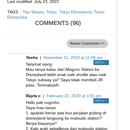
Last modified:
July 23, 2022
TAGS :
Tips Wisata
,
Tokyo
,
Tokyo Disneyland
,
Tokyo
DisneySea
COMMENTS (96)
Newer Comments >>
Yesha
|
November 11, 2023 at 11:06 am
REPLY
↓
Selamat siang
Mau tanya kalau dari Meguro Station ke
Disneyland lebih enak naik shuttle atau naik
Tokyo subway ya? Saya tidak membeli JR
pass. Terimakasih
Rayta c
|
February 22, 2020 at 3:01 pm
REPLY
↓
Hallo pak nugroho .
Saya mau tanya
1. apakah benar ada bus perjalan pulang dr
disneyland langsung ke matsudo station?
Berpa biayanya?
2. Kalo arah sebaliknya dari matsudo station