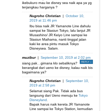
ikebukuro mau ke disney sea naik apa ya yg
terjangkau harganya ?
Nugroho Christian
|
October 10,
2019 at 11:46 pm
Ibu bisa naik JR Yamanote Line dahulu
sampai ke Stasiun Tokyo, lalu lanjut JR
Musashino/ JR Keiyo Line sampai ke
Stasiun Maihama, nanti tinggal jalan
kaki ke area pintu masuk Tokyo
Disneysea. Salam.
muzibur
|
September 10, 2019 at 2:02 pm
REPLY
↓
siang pak…gimana klo sebaliknya?
berangkat dari ueno ke disney, kalau naik bis
bagaimana ya?
Nugroho Christian
|
September 10,
2019 at 2:58 pm
Selamat siang Pak. Tidak ada bus
langsung dari Ueno menuju ke
Tokyo
Disneyland
.
Bapak harus naik kereta JR Yamanote
Line sampai ke Tokyo Station, kemudian