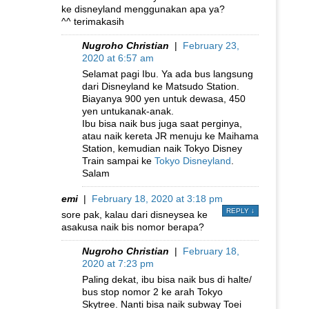
ke disneyland menggunakan apa ya?
^^ terimakasih
Nugroho Christian
|
February 23,
2020 at 6:57 am
Selamat pagi Ibu. Ya ada bus langsung
dari Disneyland ke Matsudo Station.
Biayanya 900 yen untuk dewasa, 450
yen untukanak-anak.
Ibu bisa naik bus juga saat perginya,
atau naik kereta JR menuju ke Maihama
Station, kemudian naik Tokyo Disney
Train sampai ke
Tokyo Disneyland
.
Salam
emi
|
February 18, 2020 at 3:18 pm
REPLY
↓
sore pak, kalau dari disneysea ke
asakusa naik bis nomor berapa?
Nugroho Christian
|
February 18,
2020 at 7:23 pm
Paling dekat, ibu bisa naik bus di halte/
bus stop nomor 2 ke arah Tokyo
Skytree. Nanti bisa naik subway Toei