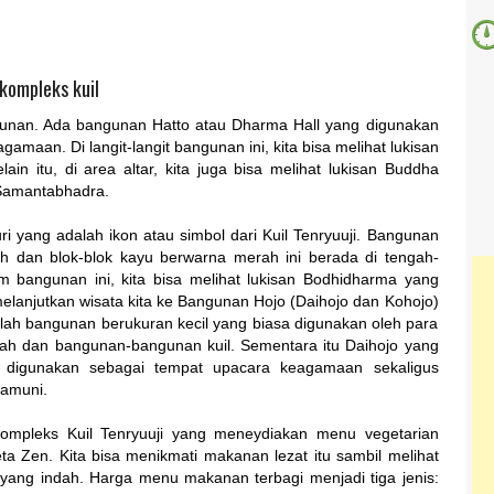
kompleks kuil
ngunan. Ada bangunan Hatto atau Dharma Hall yang digunakan
maan. Di langit-langit bangunan ini, kita bisa melihat lukisan
ain itu, di area altar, kita juga bisa melihat lukisan Buddha
Samantabhadra.
uri yang adalah ikon atau simbol dari Kuil Tenryuuji. Bangunan
ih dan blok-blok kayu berwarna merah ini berada di tengah-
m bangunan ini, kita bisa melihat lukisan Bodhidharma yang
 melanjutkan wisata kita ke Bangunan Hojo (Daihojo dan Kohojo)
lah bangunan berukuran kecil yang biasa digunakan oleh para
rah dan bangunan-bangunan kuil. Sementara itu Daihojo yang
l digunakan sebagai tempat upacara keagamaan sekaligus
amuni.
kompleks Kuil Tenryuuji yang meneydiakan menu vegetarian
a Zen. Kita bisa menikmati makanan lezat itu sambil melihat
yang indah. Harga menu makanan terbagi menjadi tiga jenis: