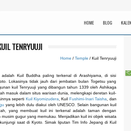
Main menu
HOME
BLOG
KALE
KUIL TENRYUUJI
Home
/
Temple
/ Kuil Tenryuuji
i adalah Kuil Buddha paling terkenal di Arashiyama, di sisi
oto. Lokasinya tidak jauh dari jembatan bulan Togetsu yang
gunan kuil Tenryuuji yang dibangun tahun 1339 oleh Ashikaga
udah masuk dalam situs warisan dunia, melengkapi deretan kuil-
lainnya seperti
Kuil Kiyomizudera
, Kuil
Fushimi-Inari Taisha
, dan
ngu
yang lebih dulu diakui oleh UNESCO. Selain bangunan kuil
rah, yang membuat kuil ini terkenal adalah taman dengan
musim gugur yang memukau. Menjadikan kuil ini objek wisata
kunjungi saat di Kyoto. Simak liputan Tim Info Jepang di Kuil