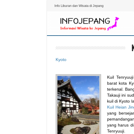
Info Liburan dan Wisata di Jepang
Kyoto
Kuil Tenryuuj
barat kota Ky
terkenal. Ban
Takauji ini s
kuil di Kyoto 
Kuil Heian Ji
yang berseja
pemandangan 
yang harus di
Tenryuuji.