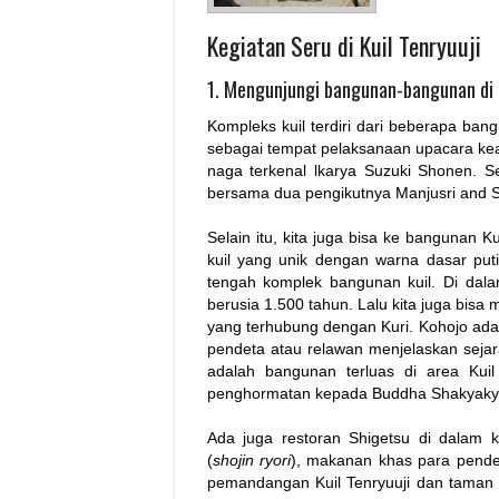
Kegiatan Seru di Kuil Tenryuuji
1. Mengunjungi bangunan-bangunan di 
Kompleks kuil terdiri dari beberapa ba
sebagai tempat pelaksanaan upacara keaga
naga terkenal lkarya Suzuki Shonen. Sel
bersama dua pengikutnya Manjusri and 
Selain itu, kita juga bisa ke bangunan K
kuil yang unik dengan warna dasar put
tengah komplek bangunan kuil. Di dala
berusia 1.500 tahun. Lalu kita juga bisa
yang terhubung dengan Kuri. Kohojo ada
pendeta atau relawan menjelaskan seja
adalah bangunan terluas di area Kui
penghormatan kepada Buddha Shakyaky
Ada juga restoran Shigetsu di dalam 
(
shojin ryori
), makanan khas para pendet
pemandangan Kuil Tenryuuji dan taman 