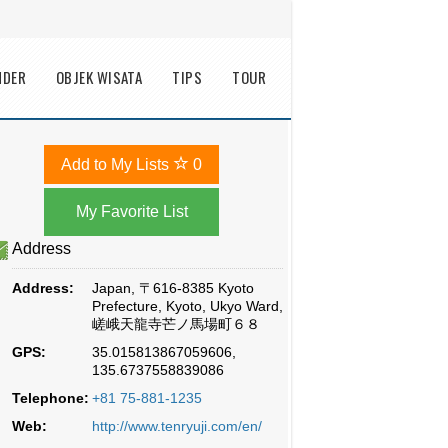
NDER
OBJEK WISATA
TIPS
TOUR
Add to My Lists
0
Address
Address:
Japan, 〒616-8385 Kyoto
Prefecture, Kyoto, Ukyo Ward,
嵯峨天龍寺芒ノ馬場町６８
GPS:
35.015813867059606,
135.6737558839086
Telephone:
+81 75-881-1235
Web:
http://www.tenryuji.com/en/