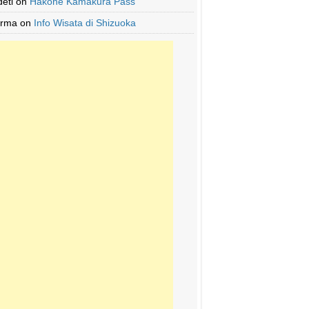
deti
on
Hakone Kamakura Pass
Irma
on
Info Wisata di Shizuoka