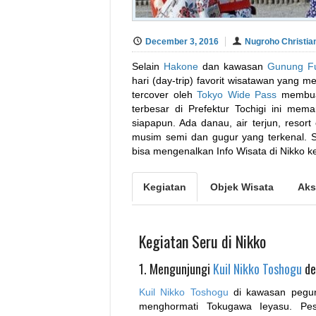
December 3, 2016
Nugroho Christia
Selain
Hakone
dan kawasan
Gunung Fu
hari (day-trip) favorit wisatawan yang 
tercover oleh
Tokyo Wide Pass
membuat
terbesar di Prefektur Tochigi ini me
siapapun. Ada danau, air terjun, resor
musim semi dan gugur yang terkenal. S
bisa mengenalkan Info Wisata di Nikko
Kegiatan
Objek Wisata
Aks
Kegiatan Seru di Nikko
1. Mengunjungi
Kuil Nikko Toshogu
de
Kuil Nikko Toshogu
di kawasan pegun
menghormati Tokugawa Ieyasu. Pes