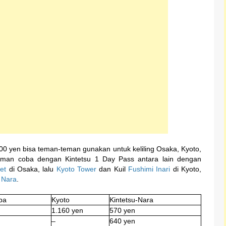
0 yen bisa teman-teman gunakan untuk keliling Osaka, Kyoto,
teman coba dengan Kintetsu 1 Day Pass antara lain dengan
et
di Osaka, lalu
Kyoto Tower
dan Kuil
Fushimi Inari
di Kyoto,
 Nara
.
ba
Kyoto
Kintetsu-Nara
1.160 yen
570 yen
–
640 yen