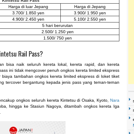
Kintetsu Rail Pass
Harga di luar Jepang
Harga di Jepang
3.700/ 1.850 yen
3.900/ 1.950 yen
4.900/ 2.450 yen
5.100/ 2.550 yen
5 hari berurutan
2.500/ 1.250 yen
1.500/ 750 yen
intetsu Rail Pass?
 bisa naik seluruh kereta lokal, kereta rapid, dan kereta
 pass ini tidak mengcover penuh ongkos kereta limited ekspress
iaya tambahan ongkos kereta limited ekspress di loket tiket
ng tercover bergantung kepada jenis pass yang teman-teman
encakup ongkos seluruh kereta Kintetsu di Osaka, Kyoto,
Nara
oba, hingga ke Stasiun Nagoya, ditambah ongkos kereta Iga
.