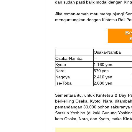
dan sudah pasti balik modal dengan Kinte
Jika teman-teman mau mengunjungi Seme
menguntungkan dengan Kintetsu Rail Pa
Be
K
Osaka-Namba
Osaka-Namba
–
Kyoto
1.160 yen
Nara
570 yen
Nagoya
2.410 yen
Ise-Toba
2.080 yen
Sementara itu, untuk
Kintetsu 2 Day 
berkeliling Osaka, Kyoto, Nara, ditamb
pemandangan 30.000 pohon sakuranya ya
Stasiun Yoshino (di kaki Gunung Yoshi
kota Osaka, Nara, dan Kyoto, maka
Kint