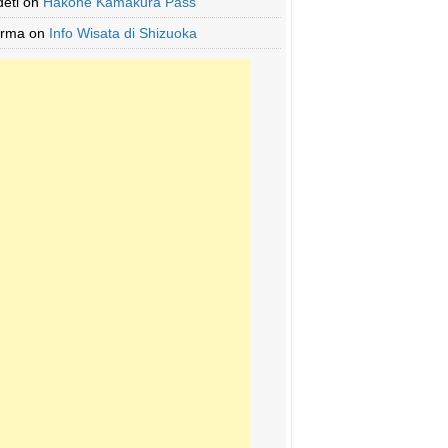
deti
on
Hakone Kamakura Pass
Irma
on
Info Wisata di Shizuoka