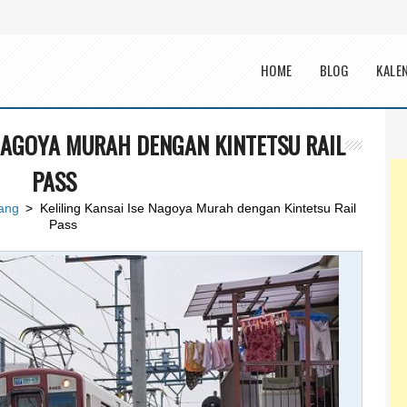
Main menu
HOME
BLOG
KALE
 NAGOYA MURAH DENGAN KINTETSU RAIL
PASS
pang
> Keliling Kansai Ise Nagoya Murah dengan Kintetsu Rail
Pass