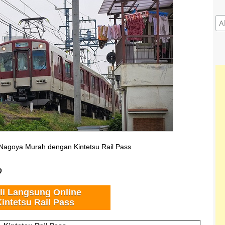
e Nagoya Murah dengan Kintetsu Rail Pass
?
li Langsung Online
intetsu Rail Pass