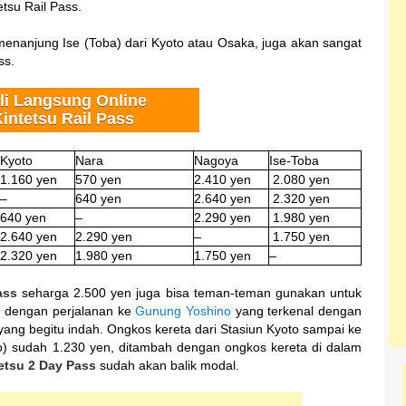
tsu Rail Pass.
nanjung Ise (Toba) dari Kyoto atau Osaka, juga akan sangat
ss.
li Langsung Online
intetsu Rail Pass
Kyoto
Nara
Nagoya
Ise-Toba
1.160 yen
570 yen
2.410 yen
2.080 yen
–
640 yen
2.640 yen
2.320 yen
640 yen
–
2.290 yen
1.980 yen
2.640 yen
2.290 yen
–
1.750 yen
2.320 yen
1.980 yen
1.750 yen
–
Pass
seharga 2.500 yen juga bisa teman-teman gunakan untuk
ah dengan perjalanan ke
Gunung Yoshino
yang terkenal dengan
ng begitu indah. Ongkos kereta dari Stasiun Kyoto sampai ke
no) sudah 1.230 yen, ditambah dengan ongkos kereta di dalam
etsu 2 Day Pass
sudah akan balik modal.