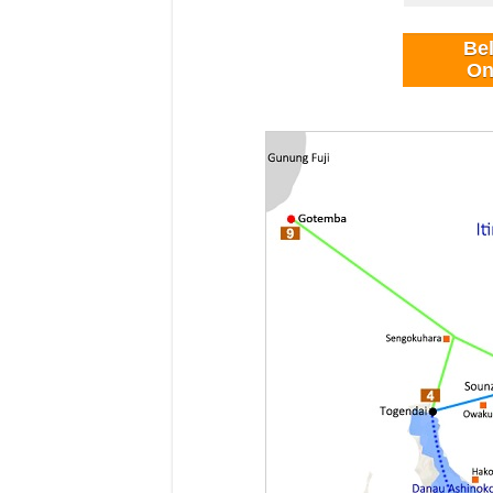
Be
On