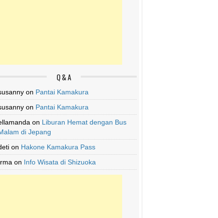
Q & A
susanny
on
Pantai Kamakura
susanny
on
Pantai Kamakura
ellamanda
on
Liburan Hemat dengan Bus
Malam di Jepang
deti
on
Hakone Kamakura Pass
Irma
on
Info Wisata di Shizuoka