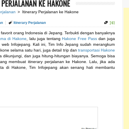
 PERJALANAN KE HAKONE
erjalanan
> Itinerary Perjalanan ke Hakone
241
an
Itinerary Perjalanan
 favorit orang Indonesia di Jepang. Terbukti dengan banyaknya
ama di Hakone
, lalu juga tentang
Hakone Free Pass
dan juga
 web Infojepang. Kali ini, Tim Info Jepang sudah merangkum
kone selama satu hari, juga detail trip dan
transportasi Hakone
a dikunjungi, dan juga hitung-hitungan biayanya. Semoga bisa
g membuat itinerary perjalanan ke Hakone. Lalu, jika ada
sata di Hakone, Tim Infojepang akan senang hati membantu