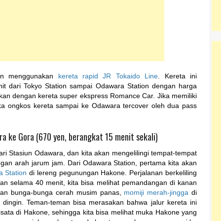
gan menggunakan
kereta rapid JR Tokaido Line
. Kereta ini
t dari Tokyo Station sampai Odawara Station dengan harga
gkan dengan kereta super ekspress Romance Car. Jika memiliki
ka ongkos kereta sampai ke Odawara tercover oleh dua pass
ra ke Gora (670 yen, berangkat 15 menit sekali)
dari Stasiun Odawara, dan kita akan mengelilingi tempat-tempat
gan arah jarum jam. Dari Odawara Station, pertama kita akan
a Station
di lereng pegunungan Hakone. Perjalanan berkeliling
anan selama 40 menit, kita bisa melihat pemandangan di kanan
ngan bunga-bunga cerah musim panas,
momiji merah-jingga
di
m dingin. Teman-teman bisa merasakan bahwa jalur kereta ini
ata di Hakone, sehingga kita bisa melihat muka Hakone yang