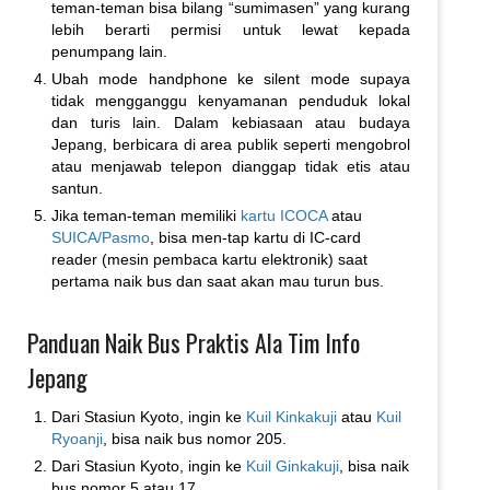
teman-teman bisa bilang “sumimasen” yang kurang
lebih berarti permisi untuk lewat kepada
penumpang lain.
Ubah mode handphone ke silent mode supaya
tidak mengganggu kenyamanan penduduk lokal
dan turis lain. Dalam kebiasaan atau budaya
Jepang, berbicara di area publik seperti mengobrol
atau menjawab telepon dianggap tidak etis atau
santun.
Jika teman-teman memiliki
kartu ICOCA
atau
SUICA/Pasmo
, bisa men-tap kartu di IC-card
reader (mesin pembaca kartu elektronik) saat
pertama naik bus dan saat akan mau turun bus.
Panduan Naik Bus Praktis Ala Tim Info
Jepang
Dari Stasiun Kyoto, ingin ke
Kuil Kinkakuji
atau
Kuil
Ryoanji
, bisa naik bus nomor 205.
Dari Stasiun Kyoto, ingin ke
Kuil Ginkakuji
, bisa naik
bus nomor 5 atau 17.