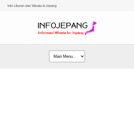
Info Liburan dan Wisata di Jepang