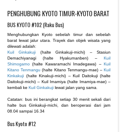
PENGHUBUNG KYOTO TIMUR-KYOTO BARAT
BUS KYOTO #102 (Raku Bus)
Menghubungkan Kyoto sebelah timur dan sebelah
barat lewat jalur utara. Trayek dan objek wisata yang
dilewati adalah:
Kuil Ginkakuji
(halte Ginkakuji-michi) – Stasiun
Demachiyanagi (halte Hyakumanben) –
Kuil
Shimogamo
(halte Kawaramachi Imadegawa) –
Kuil
Kitano Tenmangu
(halte Kitano Tenmangu-mae) –
Kuil
Kinkakuji
(halte Kinakuji-michi) – Kuil Daitokuji (halte
Daitokuji-michi) – Kuil Imamiya (halte Imamiya-mae) –
kembali ke
Kuil Ginkakuji
lewat jalan yang sama.
Catatan: bus ini berangkat setiap 30 menit sekali dari
halte bus Ginkakuji-michi, dan beroperasi dari jam
08.04 sampai 16.34
Bus Kyoto #12