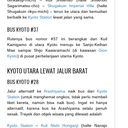
Ginkakuji-michi) – Kuil Shisendo (halte Shisendo
Sagarimatsu-cho) –
Shugakuin Imperial Villa
(halte
Shugakuin rikyu-michi) – terus ke utara dan kemudian
berbalik ke
Kyoto Station
lewat jalan yang sama.
BUS KYOTO #37
Rutenya bus nomor #37 ini berangkat dari Kuil
Kamigamo di utara Kyoto menuju ke Sanjo-Keihan
Mae sampai Shijo Kawaramachi (di kawasan
Gion
Kyoto
) di pusat perbelanjaan utama Kyoto.
KYOTO UTARA LEWAT JALUR BARAT
BUS KYOTO #28
Jalur alternatif ke
Arashiyama
naik bus dari
Kyoto
Station
(untuk menghemat ongkos, tidak perlu membeli
tiket kereta, namun bisa naik bus). Ingat ini hanya
alternatif, karena bus ke Arashiyama selalu penuh
sesak. Trayek dan objek wisata yang dilewati adalah:
Kyoto Station
–
Kuil Nishi Honganji
(halte Nanajo