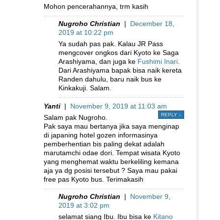
Mohon pencerahannya, trm kasih
Nugroho Christian
|
December 18,
2019 at 10:22 pm
Ya sudah pas pak. Kalau JR Pass
mengcover ongkos dari Kyoto ke Saga
Arashiyama, dan juga ke
Fushimi Inari
.
Dari Arashiyama bapak bisa naik kereta
Randen dahulu, baru naik bus ke
Kinkakuji. Salam.
Yanti
|
November 9, 2019 at 11:03 am
REPLY
↓
Salam pak Nugroho.
Pak saya mau bertanya jika saya menginap
di japaning hotel gozen informasinya
pemberhentian bis paling dekat adalah
marutamchi odae dori. Tempat wisata Kyoto
yang menghemat waktu berkeliling kemana
aja ya dg posisi tersebut ? Saya mau pakai
free pas Kyoto bus. Terimakasih
Nugroho Christian
|
November 9,
2019 at 3:02 pm
selamat siang Ibu. Ibu bisa ke
Kitano