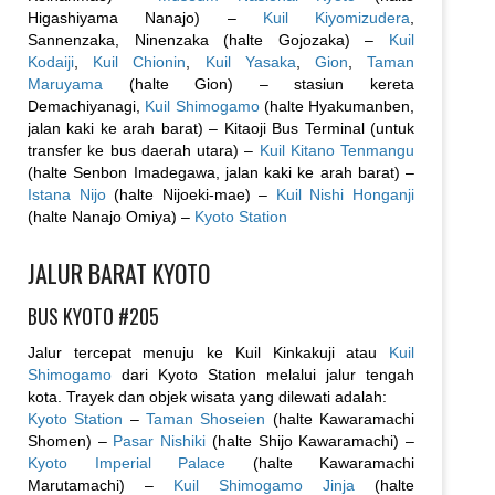
Higashiyama Nanajo) –
Kuil Kiyomizudera
,
Sannenzaka, Ninenzaka (halte Gojozaka) –
Kuil
Kodaiji
,
Kuil Chionin
,
Kuil Yasaka
,
Gion
,
Taman
Maruyama
(halte Gion) – stasiun kereta
Demachiyanagi,
Kuil Shimogamo
(halte Hyakumanben,
jalan kaki ke arah barat) – Kitaoji Bus Terminal (untuk
transfer ke bus daerah utara) –
Kuil Kitano Tenmangu
(halte Senbon Imadegawa, jalan kaki ke arah barat) –
Istana Nijo
(halte Nijoeki-mae) –
Kuil Nishi Honganji
(halte Nanajo Omiya) –
Kyoto Station
JALUR BARAT KYOTO
BUS KYOTO #205
Jalur tercepat menuju ke Kuil Kinkakuji atau
Kuil
Shimogamo
dari Kyoto Station melalui jalur tengah
kota. Trayek dan objek wisata yang dilewati adalah:
Kyoto Station
–
Taman Shoseien
(halte Kawaramachi
Shomen) –
Pasar Nishiki
(halte Shijo Kawaramachi) –
Kyoto Imperial Palace
(halte Kawaramachi
Marutamachi) –
Kuil Shimogamo Jinja
(halte