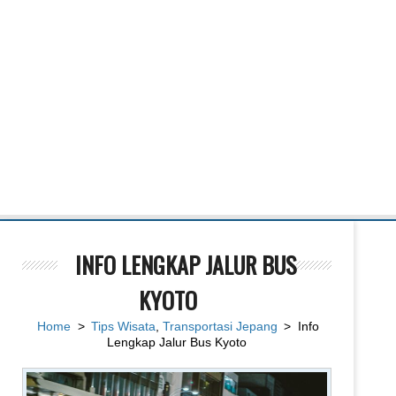
INFO LENGKAP JALUR BUS
KYOTO
Home
>
Tips Wisata
,
Transportasi Jepang
> Info
Lengkap Jalur Bus Kyoto