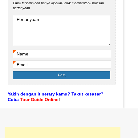
Email terjamin dan hanya dipakai untuk memberitahu balasan
pertanyaan
Pertanyaan
Name
*
Email
*
Yakin dengan itinerary kamu? Takut kesasar?
Coba
Tour Guide Online
!