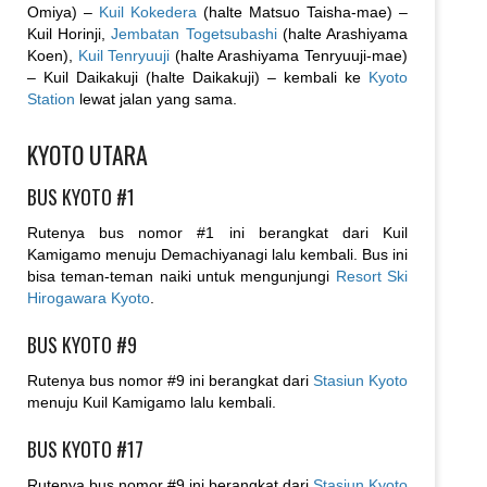
Omiya) –
Kuil Kokedera
(halte Matsuo Taisha-mae) –
Kuil Horinji,
Jembatan Togetsubashi
(halte Arashiyama
Koen),
Kuil Tenryuuji
(halte Arashiyama Tenryuuji-mae)
– Kuil Daikakuji (halte Daikakuji) – kembali ke
Kyoto
Station
lewat jalan yang sama.
KYOTO UTARA
BUS KYOTO #1
Rutenya bus nomor #1 ini berangkat dari Kuil
Kamigamo menuju Demachiyanagi lalu kembali. Bus ini
bisa teman-teman naiki untuk mengunjungi
Resort Ski
Hirogawara Kyoto
.
BUS KYOTO #9
Rutenya bus nomor #9 ini berangkat dari
Stasiun Kyoto
menuju Kuil Kamigamo lalu kembali.
BUS KYOTO #17
Rutenya bus nomor #9 ini berangkat dari
Stasiun Kyoto