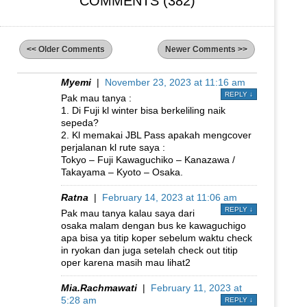
COMMENTS (382)
<< Older Comments
Newer Comments >>
Myemi
|
November 23, 2023 at 11:16 am
REPLY
↓
Pak mau tanya :
1. Di Fuji kl winter bisa berkeliling naik
sepeda?
2. Kl memakai JBL Pass apakah mengcover
perjalanan kl rute saya :
Tokyo – Fuji Kawaguchiko – Kanazawa /
Takayama – Kyoto – Osaka.
Ratna
|
February 14, 2023 at 11:06 am
REPLY
↓
Pak mau tanya kalau saya dari
osaka malam dengan bus ke kawaguchigo
apa bisa ya titip koper sebelum waktu check
in ryokan dan juga setelah check out titip
oper karena masih mau lihat2
Mia.Rachmawati
|
February 11, 2023 at
5:28 am
REPLY
↓