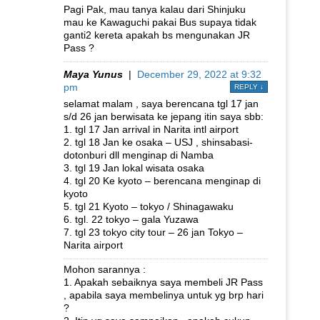
Pagi Pak, mau tanya kalau dari Shinjuku
mau ke Kawaguchi pakai Bus supaya tidak
ganti2 kereta apakah bs mengunakan JR
Pass ?
Maya Yunus
|
December 29, 2022 at 9:32
pm
REPLY
↓
selamat malam , saya berencana tgl 17 jan
s/d 26 jan berwisata ke jepang itin saya sbb:
1. tgl 17 Jan arrival in Narita intl airport
2. tgl 18 Jan ke osaka – USJ , shinsabasi-
dotonburi dll menginap di Namba
3. tgl 19 Jan lokal wisata osaka
4. tgl 20 Ke kyoto – berencana menginap di
kyoto
5. tgl 21 Kyoto – tokyo / Shinagawaku
6. tgl. 22 tokyo – gala Yuzawa
7. tgl 23 tokyo city tour – 26 jan Tokyo –
Narita airport
Mohon sarannya :
1. Apakah sebaiknya saya membeli JR Pass
, apabila saya membelinya untuk yg brp hari
?