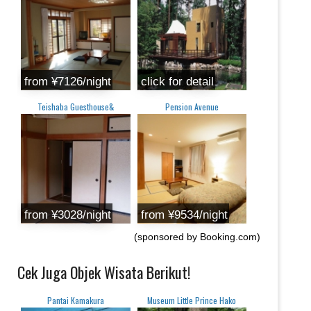
from ‎¥7126/night
click for detail
Teishaba Guesthouse&
Pension Avenue
from ¥3028/night
from ‎¥9534/night
(sponsored by Booking.com)
Cek Juga Objek Wisata Berikut!
Pantai Kamakura
Museum Little Prince Hako