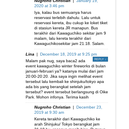
Nugroho Christian
|
January 19,
2020 at 3:46 pm
Iya, kalau bus semuanya harus
reservasi terlebih dahulu. Lalu untuk
reservasi kereta, ibu cukup ke loket tiket
di stasiun kereta JR manapun. Bus
terakhir dari Kawaguchiko sekitar jam 9
malam, lalu kereta terakhir dari
Kawaguchikosekitar jam 21.18. Salam.
Lina
|
December 18, 2019 at 9:25 pm
REPLY
↓
Malam pak nug, saya baca2 ada
event kawaguchiko winter fireworks di bulan
januari-februari ya? katanya mulai dari jam
20:00-20:20. Jika saya ingin melihat event
tersebut lalu kembali ke shinjuku/tokyo apa
ada bis yang berangkat setelah jam
tersebut? event tersebut berlangsung di Oike
Park. Mohon infonya. Terima kasih
Nugroho Christian
|
December 23,
2019 at 9:30 am
Kereta terakhir dari Kawaguchiko ke
arah Shinjuku/ Tokyo berangkat jam