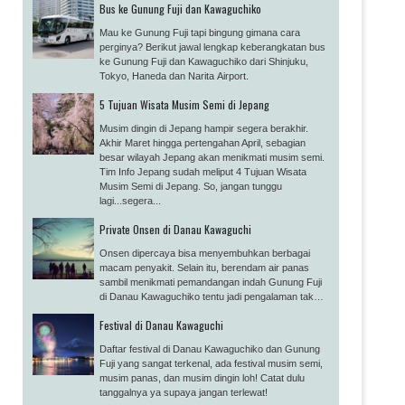
Bus ke Gunung Fuji dan Kawaguchiko
Mau ke Gunung Fuji tapi bingung gimana cara
perginya? Berikut jawal lengkap keberangkatan bus
ke Gunung Fuji dan Kawaguchiko dari Shinjuku,
Tokyo, Haneda dan Narita Airport.
5 Tujuan Wisata Musim Semi di Jepang
Musim dingin di Jepang hampir segera berakhir.
Akhir Maret hingga pertengahan April, sebagian
besar wilayah Jepang akan menikmati musim semi.
Tim Info Jepang sudah meliput 4 Tujuan Wisata
Musim Semi di Jepang. So, jangan tunggu
lagi...segera...
Private Onsen di Danau Kawaguchi
Onsen dipercaya bisa menyembuhkan berbagai
macam penyakit. Selain itu, berendam air panas
sambil menikmati pemandangan indah Gunung Fuji
di Danau Kawaguchiko tentu jadi pengalaman tak
terlupakan selama liburan di Jepang.
Festival di Danau Kawaguchi
Daftar festival di Danau Kawaguchiko dan Gunung
Fuji yang sangat terkenal, ada festival musim semi,
musim panas, dan musim dingin loh! Catat dulu
tanggalnya ya supaya jangan terlewat!