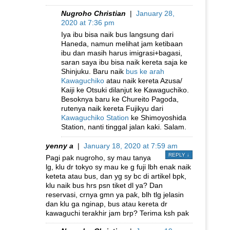
Nugroho Christian
|
January 28,
2020 at 7:36 pm
Iya ibu bisa naik bus langsung dari
Haneda, namun melihat jam ketibaan
ibu dan masih harus imigrasi+bagasi,
saran saya ibu bisa naik kereta saja ke
Shinjuku. Baru naik
bus ke arah
Kawaguchiko
atau naik kereta Azusa/
Kaiji ke Otsuki dilanjut ke Kawaguchiko.
Besoknya baru ke Chureito Pagoda,
rutenya naik kereta Fujikyu dari
Kawaguchiko Station
ke Shimoyoshida
Station, nanti tinggal jalan kaki. Salam.
yenny a
|
January 18, 2020 at 7:59 am
REPLY
↓
Pagi pak nugroho, sy mau tanya
lg, klu dr tokyo sy mau ke g fuji lbh enak naik
keteta atau bus, dan yg sy bc di artikel bpk,
klu naik bus hrs psn tiket dl ya? Dan
reservasi, crnya gmn ya pak, blh tlg jelasin
dan klu ga nginap, bus atau kereta dr
kawaguchi terakhir jam brp? Terima ksh pak