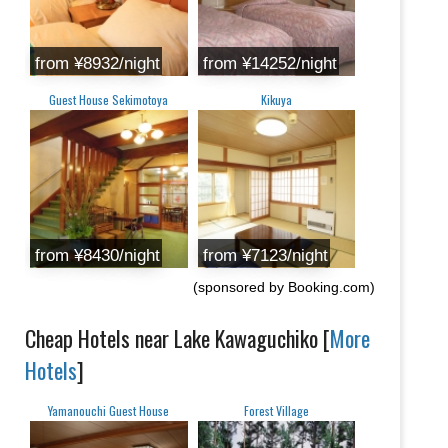
from ‎¥8932/night
from ‎¥14252/night
Guest House Sekimotoya
Kikuya
from ‎¥8430/night
from ‎¥7123/night
(sponsored by Booking.com)
Cheap Hotels near Lake Kawaguchiko [
More
Hotels
]
Yamanouchi Guest House
Forest Village