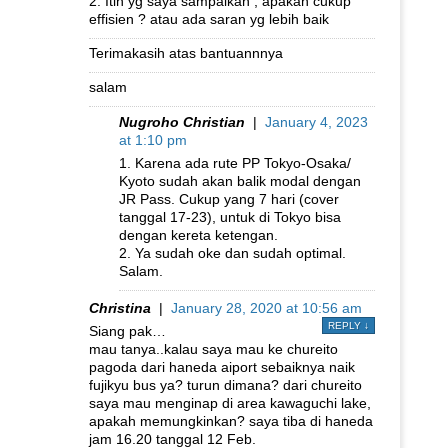
2. Itin yg saya sampaikan , apakah cukup
effisien ? atau ada saran yg lebih baik
Terimakasih atas bantuannnya
salam
Nugroho Christian
|
January 4, 2023
at 1:10 pm
1. Karena ada rute PP Tokyo-Osaka/
Kyoto sudah akan balik modal dengan
JR Pass. Cukup yang 7 hari (cover
tanggal 17-23), untuk di Tokyo bisa
dengan kereta ketengan.
2. Ya sudah oke dan sudah optimal.
Salam.
Christina
|
January 28, 2020 at 10:56 am
REPLY
↓
Siang pak…
mau tanya..kalau saya mau ke chureito
pagoda dari haneda aiport sebaiknya naik
fujikyu bus ya? turun dimana? dari chureito
saya mau menginap di area kawaguchi lake,
apakah memungkinkan? saya tiba di haneda
jam 16.20 tanggal 12 Feb.