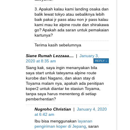
3. Apakah kalau kami landing osaka dan
balik lewat tokyo atau sebaliknya lebih
baik pakai jr pass atau non jr pass kalau
kami mau ke alpine route dan shirakawa
go? Apakah ada saran untuk pemakaian
kartunya?
Terima kasih sebelumnya
Siane Rumah Lezzaaa....
|
January 3,
2020 at 8:35 am
REPLY
↓
Siang kak, saya ingin menanyakan bila
saya start untuk tateyama alpine route
kurobe dari Nagano, dan akan stay di
Toyama malam nya, apakah ada penitipan
koper2 untuk diantar ke stasiun Toyama,
tanpa saya harus menenteng di setiap
pemberhentian?
Nugroho Christian
|
January 4, 2020
at 6:42 am
Ibu bisa menggunakan
layanan
pengiriman koper di Jepang
, saran