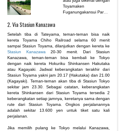
atau juga dikenal dengan
favorit wisata dan
Toyamaken
hanami....
Fuganungakansui Park
adalah salah satu taman
2. Via Stasiun Kanazawa
kota dengan
pemandangan terbaik di
Setelah tiba di Tateyama, teman-teman bisa naik
Jepang. Kita bisa
kereta Toyama Chiho Railroad selama 60 menit
menikmati
sampai Stasiun Toyama, dilanjutkan dengan kereta ke
pemandangan empat
Stasiun Kanazawa
20-30 menit. Dari Stasiun
musim dalam satu
Kanazawa, teman-teman bisa kembali ke Tokyo
tempat di sini....
dengan naik kereta Hokuriku Shinkansen Hakutaka
atau Kagayaki. Jadwal keberangkatan terakhir dari
Stasiun Toyama yakni jam 20.17 (Hakutaka) dan 21.00
(Kagayaki). Teman-teman akan tiba di Stasiun Tokyo
sekitar jam 23.30. Sebagai catatan, keberangkatan
kereta Shinkansen dari Stasiun Toyama tersedia 2
keberangkatan setiap jamnya, keretanya sama dengan
rute dari Stasiun Toyama. Ongkos perjalanannya
adalah sekitar 13.600 yen untuk tiket satu kali
perjalanan.
Jika memilih pulang ke Tokyo melalui Kanazawa,