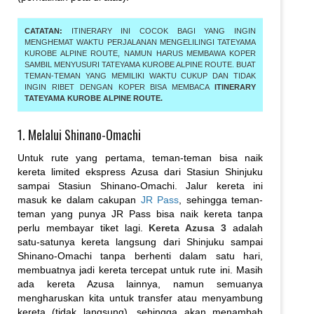
CATATAN:
ITINERARY INI COCOK BAGI YANG INGIN
MENGHEMAT WAKTU PERJALANAN MENGELILINGI TATEYAMA
KUROBE ALPINE ROUTE, NAMUN HARUS MEMBAWA KOPER
SAMBIL MENYUSURI TATEYAMA KUROBE ALPINE ROUTE. BUAT
TEMAN-TEMAN YANG MEMILIKI WAKTU CUKUP DAN TIDAK
INGIN RIBET DENGAN KOPER BISA MEMBACA
ITINERARY
TATEYAMA KUROBE ALPINE ROUTE.
1. Melalui Shinano-Omachi
Untuk rute yang pertama, teman-teman bisa naik
kereta limited ekspress Azusa dari Stasiun Shinjuku
sampai Stasiun Shinano-Omachi. Jalur kereta ini
masuk ke dalam cakupan
JR Pass
, sehingga teman-
teman yang punya JR Pass bisa naik kereta tanpa
perlu membayar tiket lagi.
Kereta Azusa 3
adalah
satu-satunya kereta langsung dari Shinjuku sampai
Shinano-Omachi tanpa berhenti dalam satu hari,
membuatnya jadi kereta tercepat untuk rute ini. Masih
ada kereta Azusa lainnya, namun semuanya
mengharuskan kita untuk transfer atau menyambung
kereta (tidak langsung), sehingga akan menambah