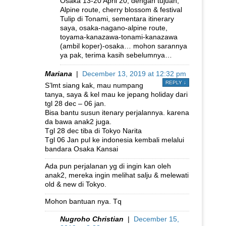
Osaka 13-20 April 20, dengan tujuan,
Alpine route, cherry blossom & festival
Tulip di Tonami, sementara itinerary
saya, osaka-nagano-alpine route,
toyama-kanazawa-tonami-kanazawa
(ambil koper)-osaka… mohon sarannya
ya pak, terima kasih sebelumnya…
Mariana
|
December 13, 2019 at 12:32 pm
REPLY
↓
S’lmt siang kak, mau numpang
tanya, saya & kel mau ke jepang holiday dari
tgl 28 dec – 06 jan.
Bisa bantu susun itenary perjalannya. karena
da bawa anak2 juga.
Tgl 28 dec tiba di Tokyo Narita
Tgl 06 Jan pul ke indonesia kembali melalui
bandara Osaka Kansai
Ada pun perjalanan yg di ingin kan oleh
anak2, mereka ingin melihat salju & melewati
old & new di Tokyo.
Mohon bantuan nya. Tq
Nugroho Christian
|
December 15,