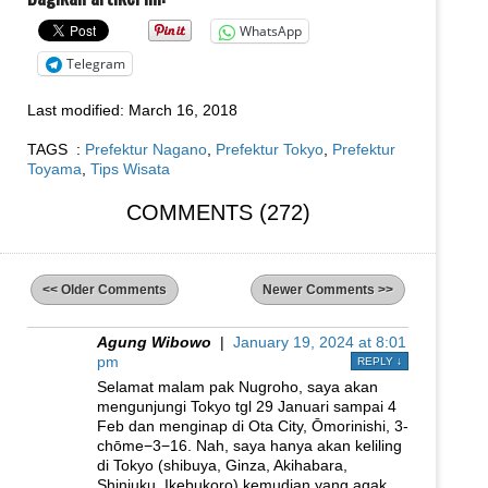
WhatsApp
Telegram
Last modified:
March 16, 2018
TAGS :
Prefektur Nagano
,
Prefektur Tokyo
,
Prefektur
Toyama
,
Tips Wisata
COMMENTS (272)
<< Older Comments
Newer Comments >>
Agung Wibowo
|
January 19, 2024 at 8:01
pm
REPLY
↓
Selamat malam pak Nugroho, saya akan
mengunjungi Tokyo tgl 29 Januari sampai 4
Feb dan menginap di Ota City, Ōmorinishi, 3-
chōme−3−16. Nah, saya hanya akan keliling
di Tokyo (shibuya, Ginza, Akihabara,
Shinjuku, Ikebukoro) kemudian yang agak