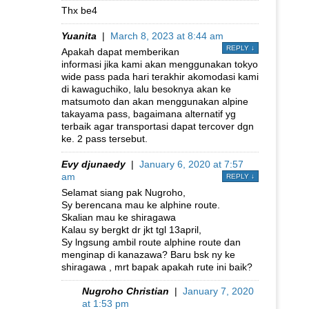
Thx be4
Yuanita
|
March 8, 2023 at 8:44 am
REPLY
↓
Apakah dapat memberikan
informasi jika kami akan menggunakan tokyo
wide pass pada hari terakhir akomodasi kami
di kawaguchiko, lalu besoknya akan ke
matsumoto dan akan menggunakan alpine
takayama pass, bagaimana alternatif yg
terbaik agar transportasi dapat tercover dgn
ke. 2 pass tersebut.
Evy djunaedy
|
January 6, 2020 at 7:57
am
REPLY
↓
Selamat siang pak Nugroho,
Sy berencana mau ke alphine route.
Skalian mau ke shiragawa
Kalau sy bergkt dr jkt tgl 13april,
Sy lngsung ambil route alphine route dan
menginap di kanazawa? Baru bsk ny ke
shiragawa , mrt bapak apakah rute ini baik?
Nugroho Christian
|
January 7, 2020
at 1:53 pm