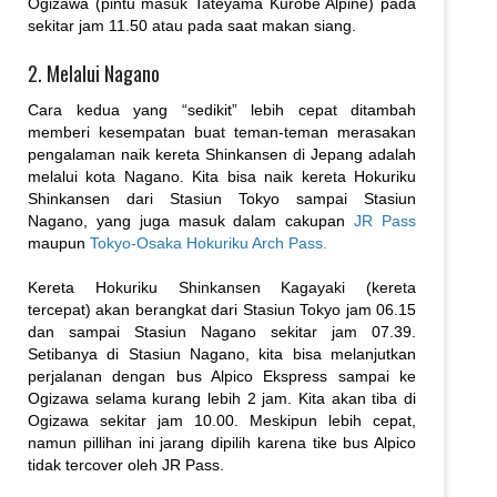
Ogizawa (pintu masuk Tateyama Kurobe Alpine) pada
sekitar jam 11.50 atau pada saat makan siang.
2. Melalui Nagano
Cara kedua yang “sedikit” lebih cepat ditambah
memberi kesempatan buat teman-teman merasakan
pengalaman naik kereta Shinkansen di Jepang adalah
melalui kota Nagano. Kita bisa naik kereta Hokuriku
Shinkansen dari Stasiun Tokyo sampai Stasiun
Nagano, yang juga masuk dalam cakupan
JR Pass
maupun
Tokyo-Osaka Hokuriku Arch Pass.
Kereta Hokuriku Shinkansen Kagayaki (kereta
tercepat) akan berangkat dari Stasiun Tokyo jam 06.15
dan sampai Stasiun Nagano sekitar jam 07.39.
Setibanya di Stasiun Nagano, kita bisa melanjutkan
perjalanan dengan bus Alpico Ekspress sampai ke
Ogizawa selama kurang lebih 2 jam. Kita akan tiba di
Ogizawa sekitar jam 10.00. Meskipun lebih cepat,
namun pillihan ini jarang dipilih karena tike bus Alpico
tidak tercover oleh JR Pass.