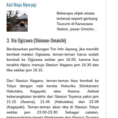
Kuil Ninja Myoryuji
pengunjung. Kini, area
ini telah berubah menjadi
Beberapa objek wisata
tempat wisata di
terkenal seperti gerbang
Kanazawa dengan
Tsuzumi di Kanazawa
restoran, kedai minum
Station, pasar Omicho
teh, dan juga toko oleh-
Ichiba, Taman
oleh....
3. Via Ogizawa (Shinano-Omaichi)
Kenrokuen, dan
Kanazawa Castle jadi
Berdasarkan perhitungan Tim Info Jepang, jika memilih
objek wisata utama. Tapi
kembali melalui Ogizawa, teman-teman harus sudah
tahukah kamu, bahwa
kembali ke Ogizawa sekitar jam 16.00, karena bus
ada kuil ninja di daerah
terakhir Alpico menuju Stasiun Nagano jam 16.30 dan
ini?...
tiba sekitar jam 18.15.
Dari Stasiun Nagano, teman-teman bisa kembali ke
Tokyo dengan naik kereta Hokuriku Shinkansen
Hakutaka, Kagayaki, atau Asama. Jadwal
keberangkatan terakhir dari Stasiun Toyama yakni jam
21.15 (Asama), 21.46 (Hakutaka), dan 22.08
(Kagayaki). Teman-teman akan tiba di Stasiun Tokyo
sekitar jam 23.00-23.30. Sebagai catatan,
keberangkatan kereta Shinkansen dari Stasiun Toyama