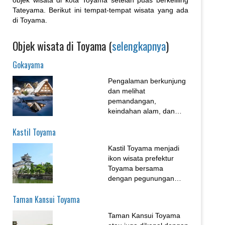
objek wisata di kota Toyama setelah puas berkeliling
Tateyama. Berikut ini tempat-tempat wisata yang ada
di Toyama.
Objek wisata di Toyama (
selengkapnya
)
Gokayama
Pengalaman berkunjung
dan melihat
pemandangan,
keindahan alam, dan
masyarakat Gokayama
Kastil Toyama
tentu jadi pengalaman
yang tidak terlupakan.
Kastil Toyama menjadi
Berikut liputan
ikon wisata prefektur
perjalanan ke Gokayama
Toyama bersama
dan Shirakawago di
dengan pegunungan
Jepang....
Tateyama yang terkenal.
Taman Kansui Toyama
Kompleks taman Kastil
Toyama juga diperbarui
Taman Kansui Toyama
dan kini menjadi lokasi