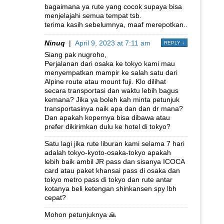
bagaimana ya rute yang cocok supaya bisa
menjelajahi semua tempat tsb.
terima kasih sebelumnya, maaf merepotkan..
Ninuq
|
April 9, 2023 at 7:11 am
REPLY
↓
Siang pak nugroho,
Perjalanan dari osaka ke tokyo kami mau
menyempatkan mampir ke salah satu dari
Alpine route atau mount fuji. Klo dilihat
secara transportasi dan waktu lebih bagus
kemana? Jika ya boleh kah minta petunjuk
transportasinya naik apa dan dan dr mana?
Dan apakah kopernya bisa dibawa atau
prefer dikirimkan dulu ke hotel di tokyo?
Satu lagi jika rute liburan kami selama 7 hari
adalah tokyo-kyoto-osaka-tokyo apakah
lebih baik ambil JR pass dan sisanya ICOCA
card atau paket khansai pass di osaka dan
tokyo metro pass di tokyo dan rute antar
kotanya beli ketengan shinkansen spy lbh
cepat?
Mohon petunjuknya 🙏