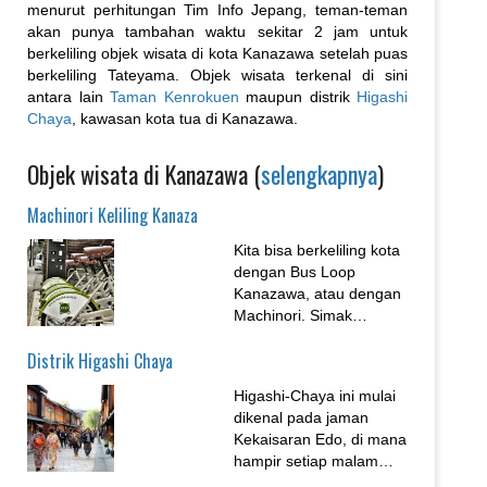
menurut perhitungan Tim Info Jepang, teman-teman
akan punya tambahan waktu sekitar 2 jam untuk
berkeliling objek wisata di kota Kanazawa setelah puas
berkeliling Tateyama. Objek wisata terkenal di sini
antara lain
Taman Kenrokuen
maupun distrik
Higashi
Chaya
, kawasan kota tua di Kanazawa.
Objek wisata di Kanazawa (
selengkapnya
)
Machinori Keliling Kanaza
Kita bisa berkeliling kota
dengan Bus Loop
Kanazawa, atau dengan
Machinori. Simak
perjalanan Tim Info
Distrik Higashi Chaya
Jepang machinori keliling
Kanazawa naik sepeda
Higashi-Chaya ini mulai
sewaan....
dikenal pada jaman
Kekaisaran Edo, di mana
hampir setiap malam
Geisha menghibur para