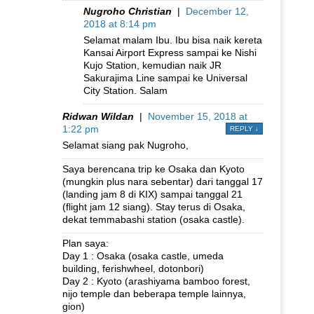
Nugroho Christian
|
December 12,
2018 at 8:14 pm
Selamat malam Ibu. Ibu bisa naik kereta
Kansai Airport Express sampai ke Nishi
Kujo Station, kemudian naik JR
Sakurajima Line sampai ke Universal
City Station. Salam
Ridwan Wildan
|
November 15, 2018 at
1:22 pm
REPLY
↓
Selamat siang pak Nugroho,
Saya berencana trip ke Osaka dan Kyoto
(mungkin plus nara sebentar) dari tanggal 17
(landing jam 8 di KIX) sampai tanggal 21
(flight jam 12 siang). Stay terus di Osaka,
dekat temmabashi station (osaka castle).
Plan saya:
Day 1 : Osaka (osaka castle, umeda
building, ferishwheel, dotonbori)
Day 2 : Kyoto (arashiyama bamboo forest,
nijo temple dan beberapa temple lainnya,
gion)