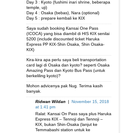
Day 3 : Kyoto (fushimi inari shrine, beberapa
temple, uji)
Day 4 : Osaka (bebas), Nara (optional)
Day 5 : prepare kembali ke KIX
Saya sudah booking Kansai One Pass
(ICOCA) yang bisa diambil di HIS KIX senilai
5200 (include discounted ticket Haruka
Express PP KIX-Shin Osaka, Shin Osaka-
KIX)
Kira-kira apa perlu saya beli transportation
card lagi di Osaka dan kyoto? seperti Osaka
Amazing Pass dan Kyoto Bus Pass (untuk
berkeliling kyoto)?
Mohon advicenya pak Nug. Terima kasih
banyak.
Ridwan Wildan
|
November 15, 2018
at 1:41 pm
Ralat: Kansai On Pass saya plus Haruka
Express KIX – Tennoji dan Tennoji –
KIX, bukan Shin-Osaka (lanjut ke
Temmabashi station untuk ke