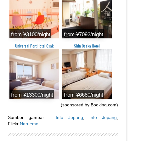
from ‎¥3100/night
from ¥7092/night
Universal Port Hotel Osak
Shin Osaka Hotel
from ‎¥13300/night
from ‎¥6680/night
(sponsored by Booking.com)
Sumber gambar :
Info Jepang
,
Info Jepang
,
Flickr
Naruemol