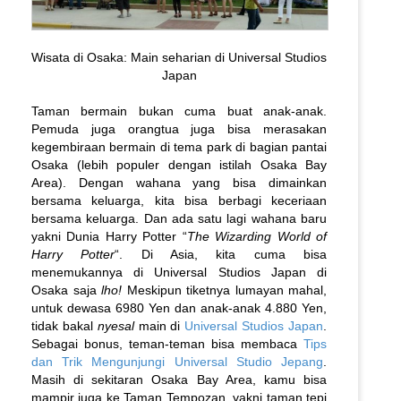
Wisata di Osaka: Main seharian di Universal Studios
Japan
Taman bermain bukan cuma buat anak-anak.
Pemuda juga orangtua juga bisa merasakan
kegembiraan bermain di tema park di bagian pantai
Osaka (lebih populer dengan istilah Osaka Bay
Area). Dengan wahana yang bisa dimainkan
bersama keluarga, kita bisa berbagi keceriaan
bersama keluarga. Dan ada satu lagi wahana baru
yakni Dunia Harry Potter “
The Wizarding World of
Harry Potter
“. Di Asia, kita cuma bisa
menemukannya di Universal Studios Japan di
Osaka saja
lho!
Meskipun tiketnya lumayan mahal,
untuk dewasa 6980 Yen dan anak-anak 4.880 Yen,
tidak bakal
nyesal
main di
Universal Studios Japan
.
Sebagai bonus, teman-teman bisa membaca
Tips
dan Trik Mengunjungi Universal Studio Jepang
.
Masih di sekitaran Osaka Bay Area, kamu bisa
mampir juga ke Taman Tempozan, yakni taman tepi