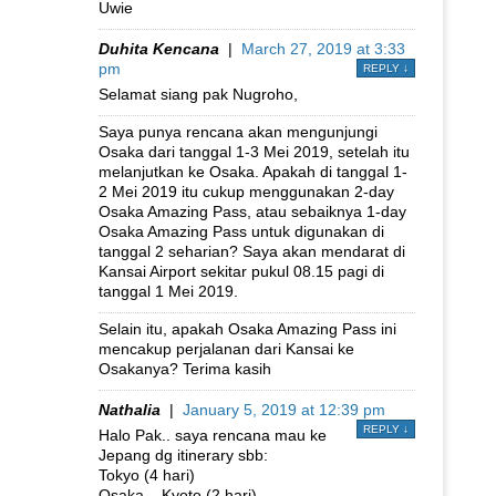
Uwie
Duhita Kencana
|
March 27, 2019 at 3:33
pm
REPLY
↓
Selamat siang pak Nugroho,
Saya punya rencana akan mengunjungi
Osaka dari tanggal 1-3 Mei 2019, setelah itu
melanjutkan ke Osaka. Apakah di tanggal 1-
2 Mei 2019 itu cukup menggunakan 2-day
Osaka Amazing Pass, atau sebaiknya 1-day
Osaka Amazing Pass untuk digunakan di
tanggal 2 seharian? Saya akan mendarat di
Kansai Airport sekitar pukul 08.15 pagi di
tanggal 1 Mei 2019.
Selain itu, apakah Osaka Amazing Pass ini
mencakup perjalanan dari Kansai ke
Osakanya? Terima kasih
Nathalia
|
January 5, 2019 at 12:39 pm
REPLY
↓
Halo Pak.. saya rencana mau ke
Jepang dg itinerary sbb:
Tokyo (4 hari)
Osaka – Kyoto (2 hari)