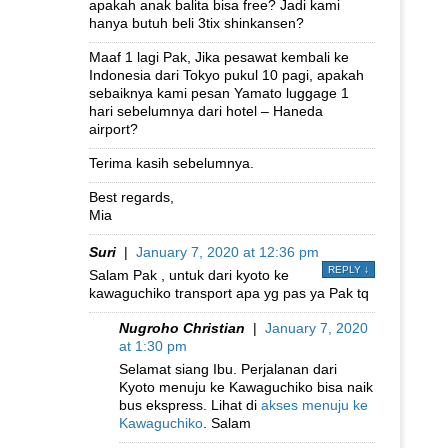
apakah anak balita bisa free? Jadi kami
hanya butuh beli 3tix shinkansen?
Maaf 1 lagi Pak, Jika pesawat kembali ke
Indonesia dari Tokyo pukul 10 pagi, apakah
sebaiknya kami pesan Yamato luggage 1
hari sebelumnya dari hotel – Haneda
airport?
Terima kasih sebelumnya.
Best regards,
Mia
Suri
|
January 7, 2020 at 12:36 pm
REPLY
↓
Salam Pak , untuk dari kyoto ke
kawaguchiko transport apa yg pas ya Pak tq
Nugroho Christian
|
January 7, 2020
at 1:30 pm
Selamat siang Ibu. Perjalanan dari
Kyoto menuju ke Kawaguchiko bisa naik
bus ekspress. Lihat di
akses menuju ke
Kawaguchiko
. Salam