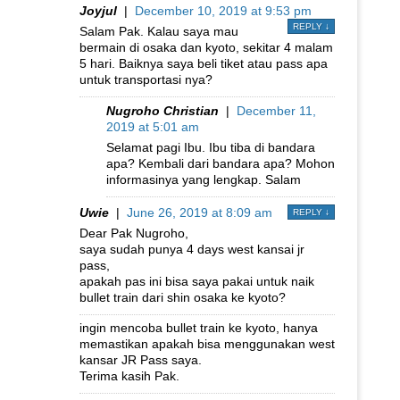
Joyjul
|
December 10, 2019 at 9:53 pm
REPLY
↓
Salam Pak. Kalau saya mau
bermain di osaka dan kyoto, sekitar 4 malam
5 hari. Baiknya saya beli tiket atau pass apa
untuk transportasi nya?
Nugroho Christian
|
December 11,
2019 at 5:01 am
Selamat pagi Ibu. Ibu tiba di bandara
apa? Kembali dari bandara apa? Mohon
informasinya yang lengkap. Salam
Uwie
|
June 26, 2019 at 8:09 am
REPLY
↓
Dear Pak Nugroho,
saya sudah punya 4 days west kansai jr
pass,
apakah pas ini bisa saya pakai untuk naik
bullet train dari shin osaka ke kyoto?
ingin mencoba bullet train ke kyoto, hanya
memastikan apakah bisa menggunakan west
kansar JR Pass saya.
Terima kasih Pak.