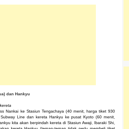
tua) dan Hankyu
 kereta
ress Nankai ke Stasiun Tengachaya (40 menit, harga tiket 930
i Subway Line dan kereta Hankyu ke pusat Kyoto (60 menit,
ankyu kita akan berpindah kereta di Stasiun Awaji, Ibaraki Shi,
kan kereta Hankyu (teman-teman tidak perlu membeli tiket