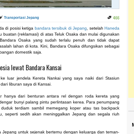
466
Transportasi Jepang
a di posisi ketiga
bandara tersibuk di Jepang
, setelah
Haneda
au buatan (reklamasi) di atas Teluk Osaka dan mulai digunakan
Bandara Osaka yang sudah terlalu penuh dan tidak dapat
salah lahan di kota. Kini, Bandara Osaka difungsikan sebagai
rbangan domestik saja.
nesia lewat Bandara Kansai
t ke luar jendela Kereta Nankai yang saya naiki dari Stasiun
ari liburan saya di Kansai.
r hanya dari benturan antara rel dengan roda kereta yang
terdengar bunyi palang pintu perlintasan kerea. Para penumpang
 duduk terdiam sambil memegang koper atau tas backpack
, seperti sedih akan meninggalkan Jepang dan segala riuh
ra Jepang untuk sejenak bertemu dengan keluarga dan teman-