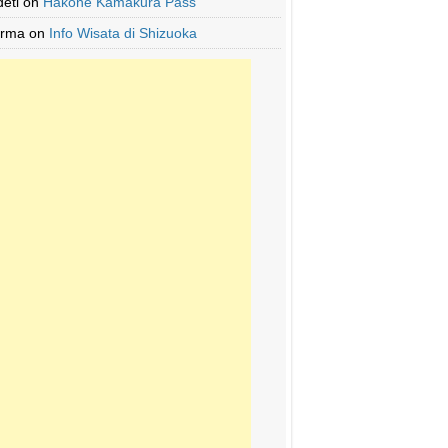
deti
on
Hakone Kamakura Pass
Irma
on
Info Wisata di Shizuoka