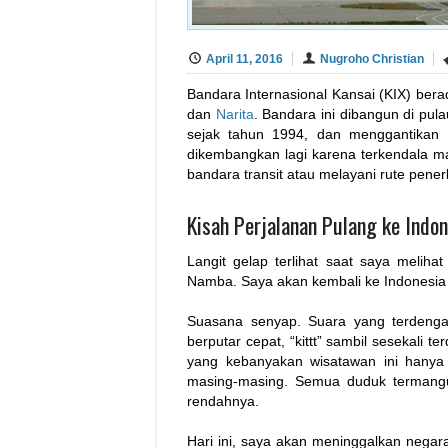
April 11, 2016
Nugroho Christian
Bandara Internasional Kansai (KIX) berad
dan
Narita
. Bandara ini dibangun di pul
sejak tahun 1994, dan menggantikan 
dikembangkan lagi karena terkendala ma
bandara transit atau melayani rute pene
Kisah Perjalanan Pulang ke Indo
Langit gelap terlihat saat saya meliha
Namba. Saya akan kembali ke Indonesia d
Suasana senyap. Suara yang terdenga
berputar cepat, “kittt” sambil sesekali 
yang kebanyakan wisatawan ini hanya
masing-masing. Semua duduk termangu
rendahnya.
Hari ini, saya akan meninggalkan nega