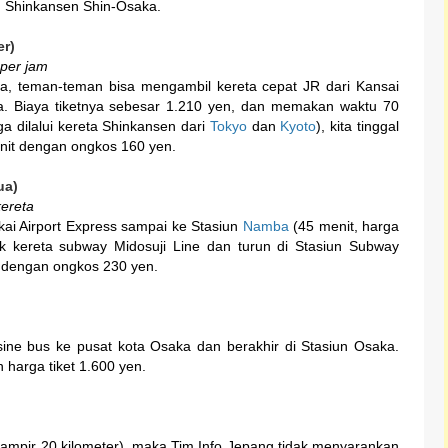
un Shinkansen Shin-Osaka.
er)
 per jam
a, teman-teman bisa mengambil kereta cepat JR dari Kansai
aka. Biaya tiketnya sebesar 1.210 yen, dan memakan waktu 70
ga dilalui kereta Shinkansen dari
Tokyo
dan
Kyoto
), kita tinggal
enit dengan ongkos 160 yen.
ua)
kereta
nkai Airport Express sampai ke Stasiun
Namba
(45 menit, harga
aik kereta subway Midosuji Line dan turun di Stasiun Subway
t dengan ongkos 230 yen.
usine bus ke pusat kota Osaka dan berakhir di Stasiun Osaka.
harga tiket 1.600 yen.
hampir 20 kilometer), maka Tim Info Jepang tidak menyarankan