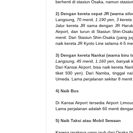
berhenti di stasiun Osaka, namun stasi
2) Dengan kereta cepat JR (warna silv
Langsung
, 70 menit, 1.190 yen, 3 kereta
Jalur kereta JR sama dengan JR Haruk
Airport, dan turun di Stasiun Shin-Os
menit. Dari Stasiun Shin-Osaka (yang ju
naik kereta JR Kyoto Line selama 4-5 m
3) Dengan kereta Nankai (warna biru t
Langsung, 45 menit, 1.160 yen, banyak 
Dari Kansai Airport, bisa naik kereta Na
tiket 930 yen). Dari Namba, tinggal n
Umeda. Lama perjalanan sekitar 8 meni
4) Naik Bus
Di Kansai Airport tersedia Airport Limo
Lama perjalanan adalah 60 menit dengan 
5) Naik Taksi atau Mobil Sewaan
Karena jaraknya yang jauh dari Osaka (