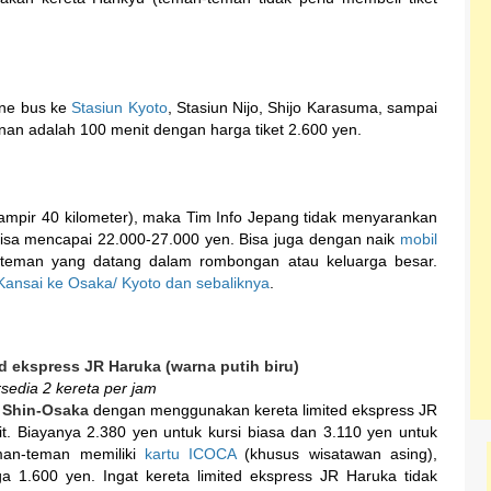
sine bus ke
Stasiun Kyoto
, Stasiun Nijo, Shijo Karasuma, sampai
nan adalah 100 menit dengan harga tiket 2.600 yen.
hampir 40 kilometer), maka Tim Info Jepang tidak menyarankan
 bisa mencapai 22.000-27.000 yen. Bisa juga dengan naik
mobil
-teman yang datang dalam rombongan atau keluarga besar.
ansai ke Osaka/ Kyoto dan sebaliknya
.
 ekspress JR Haruka (warna putih biru)
sedia 2 kereta per jam
n
Shin-Osaka
dengan menggunakan kereta limited ekspress JR
. Biayanya 2.380 yen untuk kursi biasa dan 3.110 yen untuk
eman-teman memiliki
kartu ICOCA
(khusus wisatawan asing),
a 1.600 yen. Ingat kereta limited ekspress JR Haruka tidak