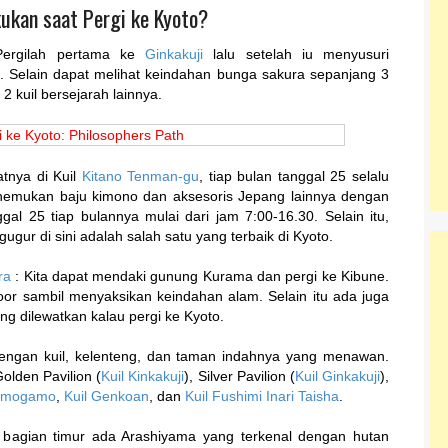
kukan saat Pergi ke Kyoto?
Pergilah pertama ke
Ginkakuji
lalu setelah iu menyusuri
). Selain dapat melihat keindahan bunga sakura sepanjang 3
2 kuil bersejarah lainnya.
atnya di Kuil
Kitano Tenman-gu
, tiap bulan tanggal 25 selalu
nemukan baju kimono dan aksesoris Jepang lainnya dengan
gal 25 tiap bulannya mulai dari jam 7:00-16.30. Selain itu,
r di sini adalah salah satu yang terbaik di Kyoto.
ra
: Kita dapat mendaki gunung Kurama dan pergi ke Kibune.
door sambil menyaksikan keindahan alam. Selain itu ada juga
g dilewatkan kalau pergi ke Kyoto.
 dengan kuil, kelenteng, dan taman indahnya yang menawan.
Golden Pavilion (
Kuil Kinkakuji
), Silver Pavilion (
Kuil Ginkakuji
),
himogamo
,
Kuil Genkoan
, dan
Kuil Fushimi Inari Taisha
.
 bagian timur ada Arashiyama yang terkenal dengan hutan